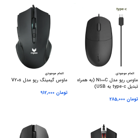
اتمام موجودی
اتمام موجودی
ماوس رپو مدل N100C (به همراه
ماوس گیمینگ رپو مدل V20s
تبدیل type-c به USB)
تومان
912,000
تومان
285,000
اطلاعات بیشتر
اطلاعات بیشتر