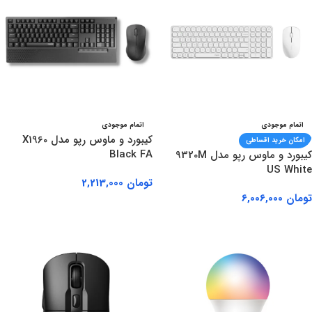
اتمام موجودی
اتمام موجودی
کیبورد و ماوس رپو مدل X1960
امکان خرید اقساطی
Black FA
کیبورد و ماوس رپو مدل 9320M
US White
تومان
2,213,000
تومان
6,006,000
اطلاعات بیشتر
اطلاعات بیشتر