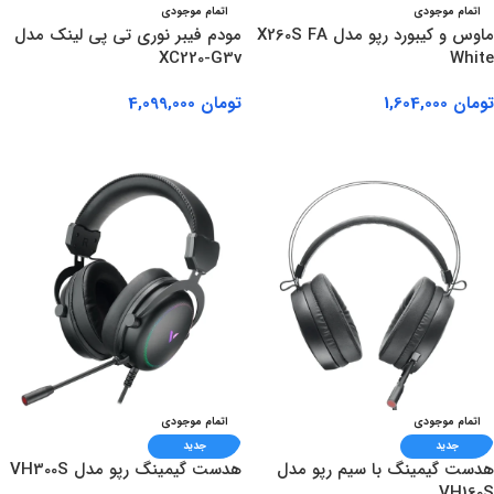
اتمام موجودی
اتمام موجودی
ماوس و کیبورد رپو مدل X260S FA
مودم فیبر نوری تی پی لینک مدل
XC220-G3v
White
تومان
1,604,000
تومان
4,099,000
اطلاعات بیشتر
اطلاعات بیشتر
اتمام موجودی
اتمام موجودی
جدید
جدید
هدست گیمینگ با سیم رپو مدل
هدست گیمینگ رپو مدل VH300S
VH160S