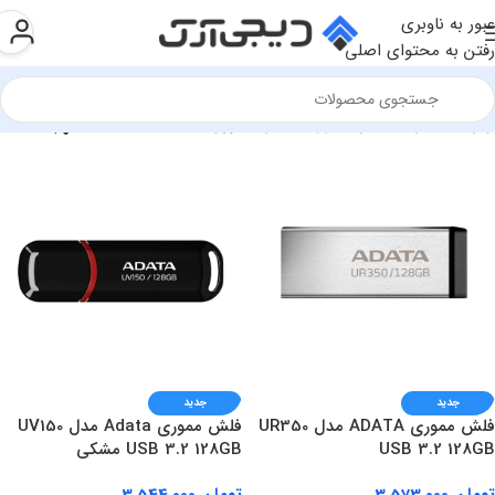
عبور به ناوبری
رفتن به محتوای اصلی
تر
»
تجهیزات ذخیره سازی
»
فلش مموری
Show sidebar
جدید
جدید
فلش مموری ADATA مدل UR350
فلش مموری Adata مدل UV150
USB 3.2 128GB
USB 3.2 128GB مشکی