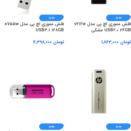
جدید
جدید
فلش مموری اچ پی مدل v212w
فلش مموری اچ پی مدل x755w
USB2.0 64GB مشکی
USB3.1 128GB
تومان
1,823,000
تومان
4,398,000
افزودن به سبد خرید
افزودن به سبد خرید
جدید
جدید