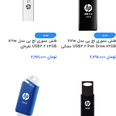
جدید
جدید
فلش مموری اچ پی مدل 712w
فلش مموری اچ پی مدل 819w
USB3.2 Pen Drive 64GB مشکی
USB3.2 64GB نقره‌ای
تومان
2,318,000
تومان
2,971,000
افزودن به سبد خرید
افزودن به سبد خرید