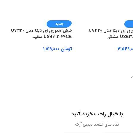
جدید
فلش مموری ای دیتا مدل UV320
فلش مموری ای دیتا مدل UV320
US مشکی
USB3.2 64GB سفید
تومان
1,819,000
ه سبد خرید
افزودن به سبد خرید
ت
با خیال راحت خرید کنید
نماد های اعتماد دیجی آرک