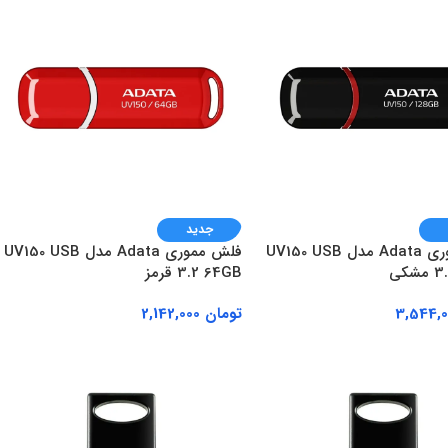
جدید
فلش مموری Adata مدل UV150 USB
فلش مموری Adata مدل UV150 USB
کی
3.2 64GB قرمز
تومان
2,142,000
ه سبد خرید
افزودن به سبد خرید