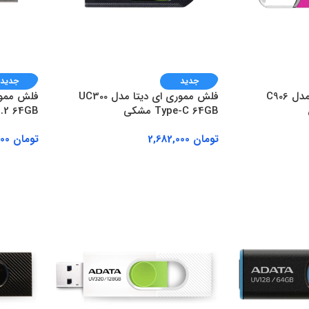
جدید
جدید
فلش مموری ای دیتا مدل C906
فلش مموری ای دیتا مدل UC300
Type-C 64GB مشکی
.2 64GB
تومان
2,682,000
تومان
1,766,000
افزودن به سبد خرید
افزودن ب