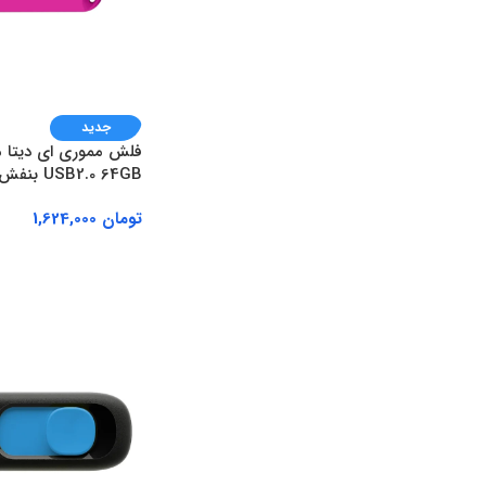
جدید
USB2.0 64GB بنفش
تومان
1,624,000
افزودن به سبد خرید