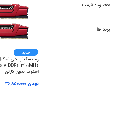
محدوده قیمت
برند ها
جدید
استوک بدون کارتن
تومان
36,850,000
افزودن به سبد خرید