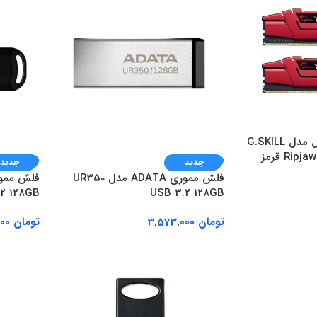
رم دسکتاپ جی اسکیل مدل G.SKILL
Ripjaws V DDR4 2400MHz قرمز
جدید
جدید
فلش مموری ADATA مدل UR350
USB 3.2 128GB
3.2 128GB مش
تومان
3,573,000
تومان
3,544,000
افزودن به سبد خرید
افزودن ب