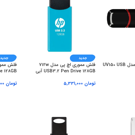
جدید
جدید
فلش مموری Adata مدل UV150 USB
فلش مموری اچ پی مدل 712w
USB3.2 Pen Drive 128GB آبی
ive 128GB
تومان
5,331,000
تومان
4,051,000
افزودن به سبد خرید
افزودن ب