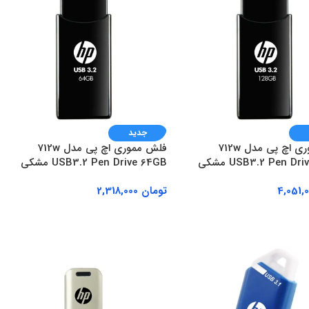
جدید
فلش مموری اچ پی مدل 712w
فلش مموری اچ پی مدل 712w
USB3.2 Pen Dr مشکی
USB3.2 Pen Drive 64GB مشکی
تومان
2,318,000
ه سبد خرید
افزودن به سبد خرید