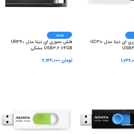
جدید
فلش مموری ای دیتا مدل UC310
فلش مموری ای دیتا مدل UR340
USB3
USB3.2 64GB مشکی
تومان
2,144,000
ه سبد خرید
افزودن به سبد خرید