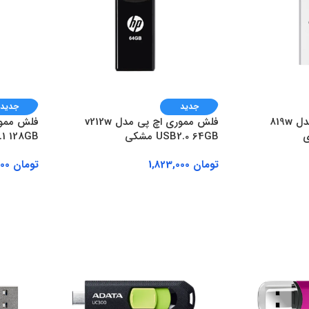
جدید
جدید
فلش مموری اچ پی مدل 819w
فلش مموری اچ پی مدل v212w
USB2.0 64GB مشکی
1 128GB
تومان
1,823,000
تومان
4,398,000
افزودن به سبد خرید
افزودن ب