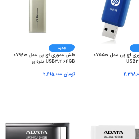
جدید
فلش مموری اچ پی مدل x755w
فلش مموری اچ پی مدل x796w
USB3.
USB3.2 64GB نقره‌ای
تومان
2,415,000
ه سبد خرید
افزودن به سبد خرید