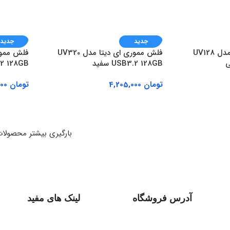
جدید
جدید
فلش مموری ای دیتا مدل UV128
فلش مموری ای دیتا مدل UV320
USB3.2 128GB سفید
B3.2 128GB
تومان
4,205,000
تومان
3,549,000
افزودن به سبد خرید
افزودن ب
بارگیری بیشتر محصولا
آدرس فروشگاه
لینک های مفید