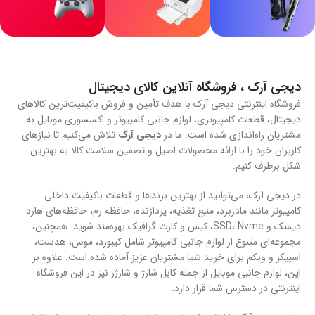
50 هرتز تا 16 کیلوهرتز
حساسیت
105±3 دسی‌بل
گارانتی
12 ماهه داده پرداز متین
منبع انرژی
USB
میکروفون
انواع کارت
از بازی لذت
تجهیزات
گرافیک
ببر
اداری
ویژگی‌های خاص
دیجی آرک ، فروشگاه آنلاین کالای دیجیتال
جداشونده، Noise Cancelling
تجربه دنیای
گیم پد با دوام
حرفه ای ترین
فروشگاه اینترنتی دیجی آرک با هدف تأمین و فروش باکیفیت‌ترین کالاهای
واقعی
بالا
ها
نورپردازی RGB با 5 حالت، بدنه
دیجیتال، قطعات کامپیوتری، لوازم جانبی کامپیوتر و اکسسوری موبایل به
نورپردازی
RGB (7 حالت)
مقاوم
مشتریان راه‌اندازی شده است. ما در
دیجی آرک
تلاش می‌کنیم تا نیازهای
مشاهده بیشتر
مشاهده بیشتر
مشاهده بیشتر
کاربران خود را با ارائه محصولات اصیل و تضمین سلامت کالا به بهترین
شکل برطرف کنیم.
طول کابل
سازگاری
2.2 متر
در دیجی آرک، می‌توانید از بهترین برندها و قطعات باکیفیت داخلی
کامپیوتر، لپ‌تاپ، دستگاه‌های با
سازگاری
کامپیوتر مانند مادربرد، منبع تغذیه، پردازنده، حافظه رم، حافظه‌های هارد
ویندوز 7-11، PS4/PS5
جک 3.5 میلی‌متری
دیسک و SSD، Nvme، کیس و کارت گرافیک بهره‌مند شوید. همچنین،
مجموعه‌ای متنوع از لوازم جانبی کامپیوتر شامل کیبورد، موس، هدست،
BRAND
Onikuma
رنگ
اسپیکر و وبکم برای خرید شما مشتریان عزیز آماده شده است. علاوه بر
مشکی
این، لوازم جانبی موبایل از جمله کابل شارژ و شارژر نیز در این فروشگاه
اینترنتی در دسترس شما قرار دارد.
رنگ
سفید
گارانتی
18 ماهه سریر