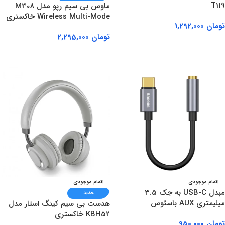
T119
ماوس بی سیم رپو مدل M308
Wireless Multi-Mode خاکستری
تومان
1,292,000
تومان
2,295,000
اطلاعات بیشتر
اطلاعات بیشتر
اتمام موجودی
اتمام موجودی
مبدل USB-C به جک 3.5
جدید
میلیمتری AUX باسئوس
هدست بی سیم کینگ استار مدل
KBH52 خاکستری
تومان
950,000