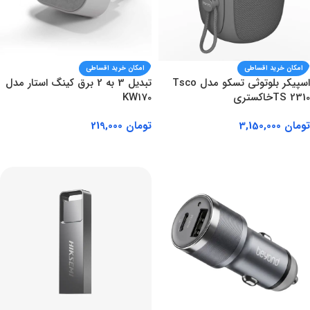
امکان خرید اقساطی
امکان خرید اقساطی
اسپیکر بلوتوثی تسکو مدل Tsco
تبدیل 3 به 2 برق کینگ استار مدل
TS 2310خاکستری
KW170
تومان
3,150,000
تومان
219,000
افزودن به سبد خرید
افزودن به سبد خرید