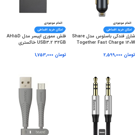
اتمام موجودی
اتمام موجودی
امکان خرید اقساطی
امکان خرید اقساطی
شارژر فندکی باسئوس مدل Share
فلش مموری اپیسر مدل AH15D
Together Fast Charge 120W
USB3.2 32GB خاکستری
تومان
2,599,000
تومان
1,753,000
اطلاعات بیشتر
اطلاعات بیشتر