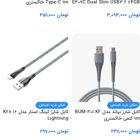
E307C Dual Slim USB3.2 64GB
Type-C 1m خاکستری
تومان
3,093,000
تومان
351,000
افزودن به سبد خرید
افزودن به سبد خرید
امکان خرید اقساطی
امکان خرید اقساطی
کابل شارژ بیاند مدل BUM-301 KF
کابل شارژ کینگ استار مدل K28 i+
1m کنفی خاکستری
Lightning
تومان
237,000
تومان
297,000