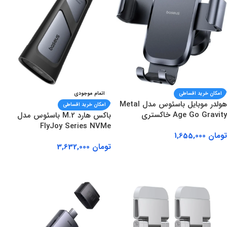
امکان خرید اقساطی
اتمام موجودی
هولدر موبایل باسئوس مدل Metal
امکان خرید اقساطی
Age Go Gravity خاکستری
باکس هارد M.2 باسئوس مدل
FlyJoy Series NVMe
تومان
1,655,000
تومان
3,632,000
افزودن به سبد خرید
اطلاعات بیشتر