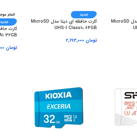
جدید
اتمام موج
کارت حافظه ای دیتا مدل MicroSD
کارت حافظه ای دیتا مدل MicroSD
جدید
UHS-I Class10 64GB
U
کارت حاف
 A1 32GB
تومان
2,193,000
تومان
1,511,000
افزودن به سبد خرید
اطلاعات 