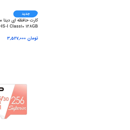
جدید
HS-I Class10 128GB
تومان
3,527,000
افزودن به سبد خرید