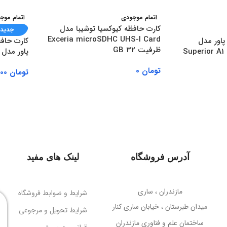
اتمام موجودی
اتمام موج
کارت حافظه کیوکسیا توشیبا مدل
جدید
Exceria microSDHC UHS-I Card
پاور مدل
کارت حاف
ظرفیت 32 GB
Superior A
پاور مدل lite UHS-I 16GB
تومان
0
تومان
929,000
اطلاعات بیشتر
اطلاعات 
آدرس فروشگاه
لینک های مفید
مازندران ، ساری
شرایط و ضوابط فروشگاه
میدان طبرستان ، خیابان ساری کنار
شرایط تحویل و مرجوعی
ساختمان علم و فناوری مازندران