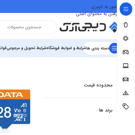
عبور به ناوبری
رفتن به محتوای اصلی
شرایط و ضوابط فروشگاه
شرایط تحویل و مرجوعی
قوان
دسته بندی ها
Home
»
فروشگاه
»
سخت افزار و قطعات
»
تجهیزات کامپیوتر
»
ت
محدوده قیمت
برند ها