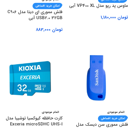
ماوس پد رپو مدل VP400 XL آبی
امکان خرید اقساطی
فلش مموری ای دیتا مدل C906
تومان
1,180,000
USB2.0 32GB آبی
افزودن به سبد خرید
تومان
883,000
اطلاعات بیشتر
اتمام موجودی
اتمام موجودی
کارت حافظه کیوکسیا توشیبا مدل
امکان خرید اقساطی
Exceria microSDHC UHS-I
فلش مموری سن دیسک مدل