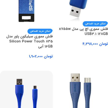
امکان خرید اقساطی
فلش مموری اچ پی مدل x755w
امکان خرید اقساطی
USB3.1 128GB
فلش مموری سیلیکون پاور مدل
Silicon Power Touch 835
تومان
4,398,000
16GB آبی
افزودن به سبد خرید
تومان
1,902,000
افزودن به سبد خرید