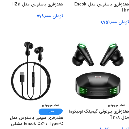
هندزفری باسئوس مدل Encok
هندزفری باسئوس مدل HZ11
H17
تومان
778,000
تومان
1,751,000
اطلاعات بیشتر
اطلاعات بیشتر
اتمام موجودی
اتمام موجودی
هندزفری بلوتوثی گیمینگ اونیکوما
جدید
مدل T308
هندزفری سیمی باسئوس مدل
Encok CZ20 Type-C مشکی