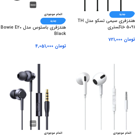
جدید
اتمام موجودی
هندزفری سیمی تسکو مدل TH
جدید
5091 خاکستری
هندزفری باسئوس مدل Bowie E20
Black
تومان
721,000
تومان
4,051,000
افزودن به سبد خرید
اطلاعات بیشتر
اتمام موجودی
اتمام موجودی