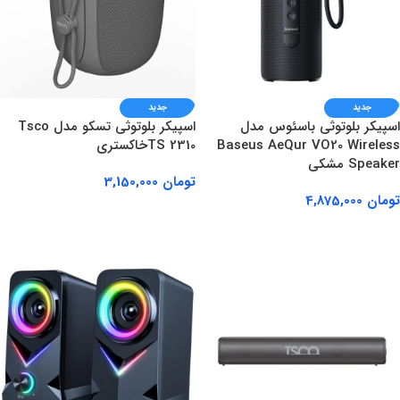
جدید
جدید
اسپیکر بلوتوثی باسئوس مدل
اسپیکر بلوتوثی تسکو مدل Tsco
Baseus AeQur VO20 Wireless
TS 2310خاکستری
Speaker مشکی
تومان
3,150,000
تومان
4,875,000
افزودن به سبد خرید
افزودن به سبد خرید