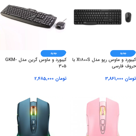
جدید
جدید
کیبورد و ماوس رپو مدل X1800S با
کیبورد و ماوس گرین مدل GKM-
حروف فارسی
305
تومان
3,861,000
تومان
2,485,000
افزودن به سبد خرید
افزودن به سبد خرید