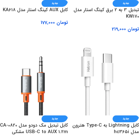
جدید
جدید
تبدیل 3 به 2 برق کینگ استار مدل
کابل AUX کینگ استار مدل KA618
KW170
تومان
177,000
تومان
219,000
افزودن به سبد خرید
افزودن به سبد خرید
جدید
جدید
کابل Lightning به Type-C هترون
کابل تبدیل مک دودو مدل CA-0820
مدل hc365i
USB-C to AUX 1.2m مشکی