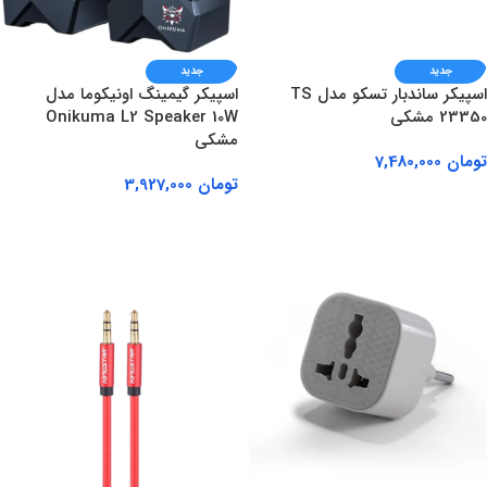
جدید
جدید
اسپیکر ساندبار تسکو مدل TS
اسپیکر گیمینگ اونیکوما مدل
23350 مشکی
Onikuma L2 Speaker 10W
مشکی
تومان
7,480,000
تومان
3,927,000
افزودن به سبد خرید
افزودن به سبد خرید