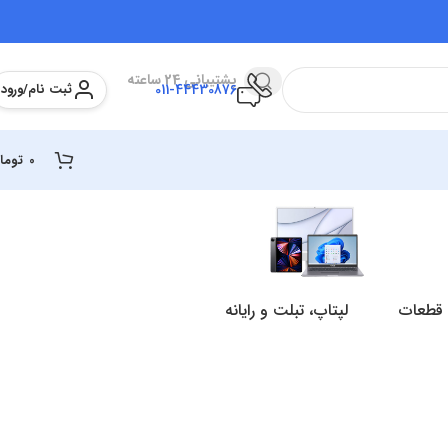
پشتیبانی 24 ساعته
ثبت نام/ورود
011-44430876
0
توما
 قطعات
لپتاپ، تبلت و رایانه