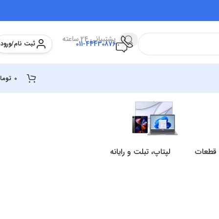
پشتیبانی 24 ساعته
ثبت نام/ورود
011-44430876
0
توما
 قطعات
لپتاپ، تبلت و رایانه