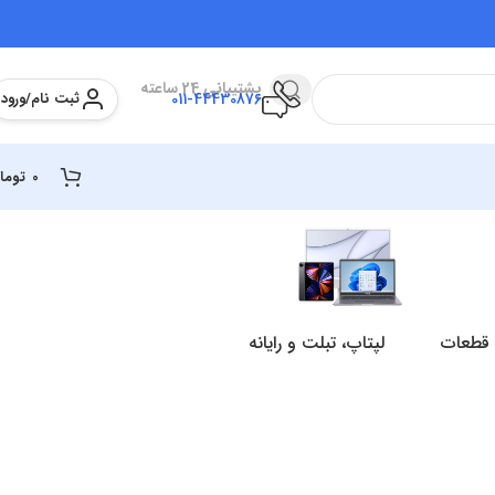
پشتیبانی 24 ساعته
ثبت نام/ورود
011-44430876
0
توما
 قطعات
لپتاپ، تبلت و رایانه