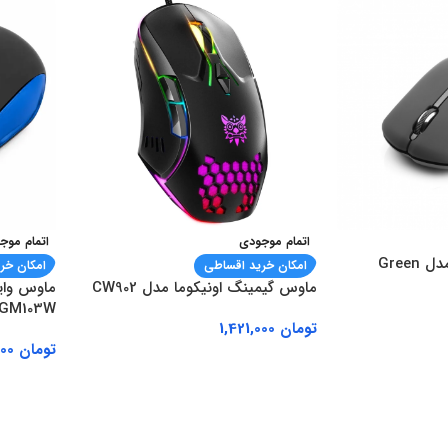
اتمام موجودی
اتمام موج
ماوس وایرلس گرین مدل Green
امکان خرید اقساطی
امکان خر
ماوس گیمینگ اونیکوما مدل CW902
GM103W آبی
تومان
1,421,000
تومان
1,064,000
اطلاعات بیشتر
اطلاعات 