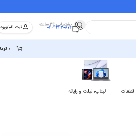
پشتیبانی 24 ساعته
ثبت نام/ورود
011-44430876
0
توما
 قطعات
لپتاپ، تبلت و رایانه