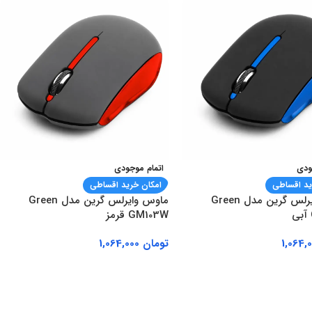
ودی
اتمام موجودی
ید اقساطی
امکان خرید اقساطی
ماوس وایرلس گرین مدل Green
ماوس وایرلس گرین مدل Green
GM103W قرمز
تومان
1,064,000
بیشتر
اطلاعات بیشتر