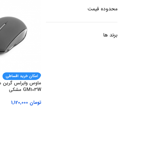
محدوده قیمت
برند ها
امکان خرید اقساطی
GM103W مشکی
تومان
1,120,000
افزودن به سبد خرید