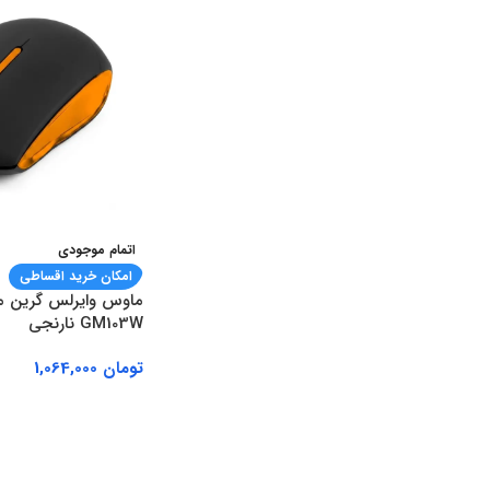
اتمام موجودی
امکان خرید اقساطی
GM103W نارنجی
تومان
1,064,000
اطلاعات بیشتر