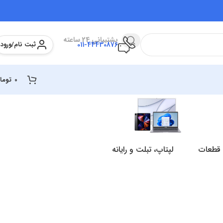
پشتیبانی 24 ساعته
ثبت نام/ورود
011-44430876
0
توما
 قطعات
لپتاپ، تبلت و رایانه