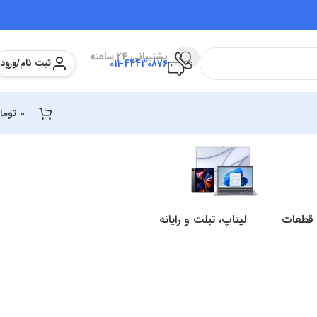
پشتیبانی 24 ساعته
ثبت نام/ورود
011-44430876
0
توما
 قطعات
لپتاپ، تبلت و رایانه