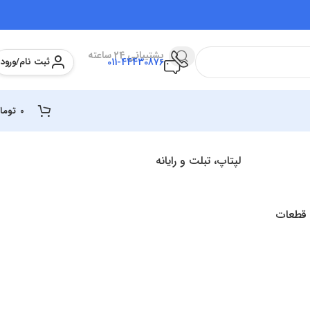
پشتیبانی 24 ساعته
ثبت نام/ورود
011-44430876
0
توما
لپتاپ، تبلت و رایانه
 قطعات