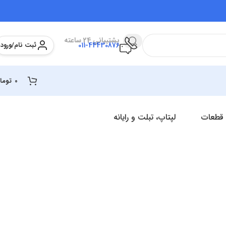
پشتیبانی 24 ساعته
ثبت نام/ورود
011-44430876
0
توما
 قطعات
لپتاپ، تبلت و رایانه