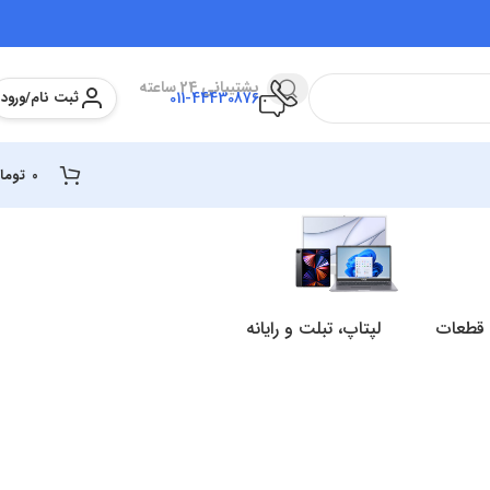
پشتیبانی 24 ساعته
ثبت نام/ورود
011-44430876
0
توما
 قطعات
لپتاپ، تبلت و رایانه