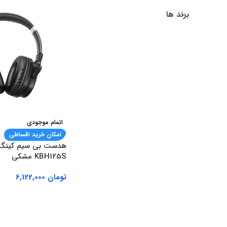
برند ها
اتمام موجودی
امکان خرید اقساطی
هدست بی سیم کینگ 
KBH125S مشکی
تومان
6,122,000
اطلاعات بیشتر