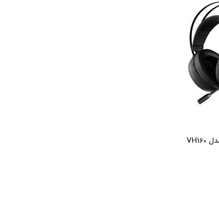
هدست گیمینگ رپو مدل VH160