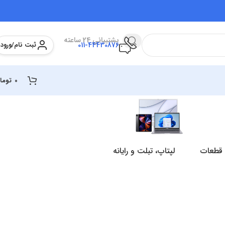
پشتیبانی 24 ساعته
ثبت نام/ورود
011-44430876
0
توما
 قطعات
لپتاپ، تبلت و رایانه