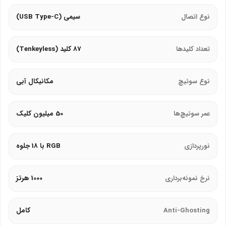
شخصی‌سازی نور برای هماهنگی با ستاپ گیمینگ.
نوع اتصال
سیمی (USB Type-C)
طراحی و ارگونومی
:
تعداد کلیدها
87 کلید (Tenkeyless)
گرین طراحی Tenkeyless (87 کلید) را برای فضای بیشتر روی
میز پیاده‌سازی می‌کند.
نوع سوئیچ
مکانیکال آبی
فریم محافظ فلزی مغناطیسی قابل جدا شدن برای دوام و زیبایی.
ابعاد 355×125×34 میلی‌متر و وزن حدود 800 گرم.
عمر سوئیچ‌ها
50 میلیون کلیک
دو پایه قابل تنظیم برای زاویه تایپ بهینه و پدهای ضدلغزش.
نورپردازی
RGB با 18 جلوه
اتصال و کابل
:
گرین از کابل USB Type-C جدا شونده با روکش کنفی 1.8 متری
نرخ نمونه‌برداری
1000 هرتز
استفاده می‌کند.
رابط USB 2.0 تقویت‌شده برای اتصال پایدار.
Anti-Ghosting
کامل