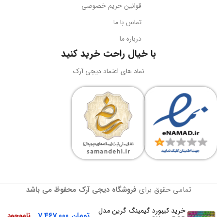
قوانین حریم خصوصی
USB + جک 3.5 میلی‌متر
کد محصول
B10551500111-00
تماس با ما
درباره ما
نورپردازی
RGB LED
بارکد
6932172630188
با خیال راحت خرید کنید
ولتاژ کاری
5 ولت DC
نماد های اعتماد دیجی آرک
وزن
سبک و قابل حمل
جریان کاری
کاربرد
حداکثر 180 میلی‌آمپر
نگه‌داری گوشی، تماشای محتوا،
ویدیوکال، آرایش
نوع طراحی
رنگ
مشکی
دوبل هدبیم ارگونومیک
تمامی حقوق برای
فروشگاه دیجی آرک
محفوظ می باشد
گارانتی
18 ماهه آونگ
BRAND
Onikuma
خرید کیبورد گیمینگ گرین مدل
تومان
7,467,000
ناموجود