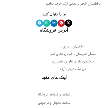
با اطمینان خاطر از دیجی آرک خرید نمایید.
جنس پنل
سیلیکون نرم
20 هرتز تا 20 کیلوهرتز
ما را دنبال کنید
ویژگی آینه
دارد
نوع میکروفون
نویز کنسلینگ
آدرس فروشگاه
میله نگهدارنده
حساسیت میکروفون
تلسکوپی قابل تنظیم ارتفاع
مازندران ، ساری
38- دسی‌بل
میدان طبرستان ، خیابان ساری کنار
پوشش بدنه
مات
ساختمان علم و فناوری مازندران
جهت‌گیری میکروفون
فروشگاه دیجی آرک
پوشش میله
براق
همه جهته
لینک های مفید
طول کابل
قابلیت تاشو
2 متر
بله
شرایط و ضوابط فروشگاه
نوع اتصال
سازگاری
گوشی‌های هوشمند
شرایط تحویل و مرجوعی