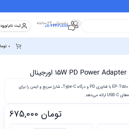
پشتیبانی 24 ساعته
ثبت نام/ورود
011-44430876
0
توما
ل
شارژر سامسونگ 15W PD مدل EP-T1510 با فناوری PD و درگاه Type-C، شارژ سریع و ایمن را برای
 می‌دهد.
تومان
675,000