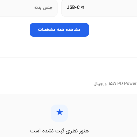
1× USB-C
جنس بدنه
مشاهده همه مشخصات
شارژر سامسونگ 15W PD
از باتری دستگاه
ه روزمره و سفر ایده‌آل است.
ز دارند.
رند.
★
هنوز نظری ثبت نشده است