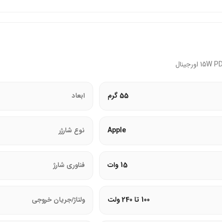
55 گرم
ابعاد
تاژ بیش‌ازحد، اتصال کوتاه، و دمای بالا محافظت می‌کند.
Apple
نوع شارژر
15 وات
فناوری شارژ
100 تا 240 ولت
ولتاژ/جریان خروجی
 PD.