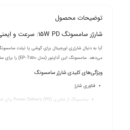
توضیحات محصول
شارژر سامسونگ 15W PD: سرعت و ایمنی در شارژ
آیا به دنبال شارژری اورجینال برای گوشی یا تبلت سامسو
می‌دهد. سامسونگ این آداپتور (مدل EP-T1510) را برای سازگاری با گوشی‌های سری Galaxy و سایر دستگاه‌های PD طراحی می‌کند.
ویژگی‌های کلیدی شارژر سامسونگ
فناوری شارژ
:
سامسونگ از فناوری Power Delivery (PD) برای شارژ سریع تا 15 وات استفاده می‌کند.
ولتاژ و جریان خروجی: 5V/2A (شارژ معمولی) و 9V/1.67A (شارژ سریع).
سازگار با Adaptive Fast Charging (AFC) برای گوشی‌های سامسونگ مانند Galaxy A14 و S23.