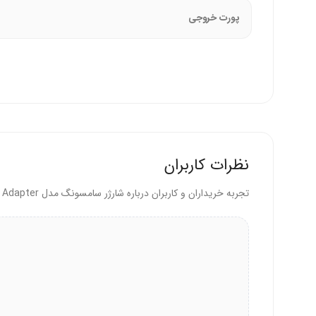
کارایی
:
پورت خروجی
شارژ 0 تا 50% باتری Galaxy S23 در حدود 30 دقیقه با کابل USB-C به USB-C.
چرا شارژر سامسونگ 15W PD را انتخاب کنیم؟
سامسونگ این شارژر را با فناوری PD و طراحی سبک برای شارژ سریع و ایمن تولید می‌کند.
است. این آداپتور با وزن کم و سازگاری گسترده، برای استفاد
نظرات کاربران
این شارژر برای چه کسانی مناسب است؟
تجربه خریداران و کاربران درباره شارژر سامسونگ مدل 15W PD Power Adapter اورجینال
کاربران گوشی‌های سامسونگ که به شارژ سریع و ایمن نیا
افرادی که در سفر به آداپتور سبک و قابل‌حمل احتیاج دا
کاربران دستگاه‌های USB-C (اندروید و iOS) که شارژری چندمنظوره می‌خواهند.