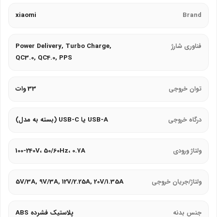
درگاه USB-A یا USB-C (بسته به مدل) و پلاگ EU/تیغه‌ای
xiaomi
Brand
(سازگار با پریزهای ایران).
بدنه پلاستیک فشرده ABS مقاوم در برابر ضربه و حرارت.
فناوری شارژ
Power Delivery, Turbo Charge,
QC3.0, QC4.0, PPS
ایمنی
:
چیپ هوشمند از دستگاه در برابر جریان اضافی، ولتاژ بیش‌ازحد،
توان خروجی
33 وات
اتصال کوتاه، و دمای بالا محافظت می‌کند.
استانداردهای CE، RoHS، و UL ایمنی را تضمین می‌کنند.
درگاه خروجی
USB-A یا USB-C (بسته به مدل)
سازگاری
:
ولتاژ ورودی
100-240V، 50/60Hz، 0.7A
مناسب برای گوشی‌های شیائومی (مانند Mi 10, Note 9 Pro, Poco
X3) و دستگاه‌های USB-C دیگر.
ولتاژ/جریان خروجی
5V/3A, 9V/3A, 12V/2.25A, 20V/1.35A
شارژ تبلت، هدفون، و کنسول‌های بازی با کابل USB-C (شامل در
بسته‌بندی).
جنس بدنه
پلاستیک فشرده ABS