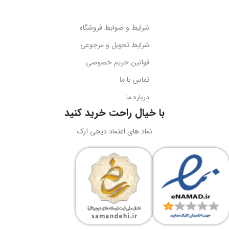
طول کابل
قابلیت تاشو
2 متر
بله
شرایط و ضوابط فروشگاه
نوع اتصال
سازگاری
گوشی‌های هوشمند
شرایط تحویل و مرجوعی
قوانین حریم خصوصی
USB + جک 3.5 میلی‌متر
کد محصول
B10551500111-00
تماس با ما
درباره ما
نورپردازی
RGB LED
بارکد
6932172630188
با خیال راحت خرید کنید
ولتاژ کاری
5 ولت DC
نماد های اعتماد دیجی آرک
وزن
سبک و قابل حمل
جریان کاری
کاربرد
حداکثر 180 میلی‌آمپر
نگه‌داری گوشی، تماشای محتوا،
ویدیوکال، آرایش
نوع طراحی
رنگ
مشکی