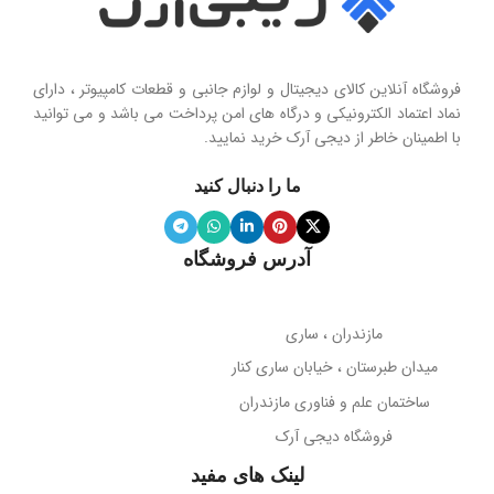
نوع
حساسیت
102 دسی‌بل
هولدر و پایه نگهدارنده موبایل تاشو
فروشگاه آنلاین کالای دیجیتال و لوازم جانبی و قطعات کامپیوتر ، دارای
محدوده فرکانس
نماد اعتماد الکترونیکی و درگاه های امن پرداخت می باشد و می توانید
با اطمینان خاطر از دیجی آرک خرید نمایید.
جنس پنل
سیلیکون نرم
20 هرتز تا 20 کیلوهرتز
ما را دنبال کنید
ویژگی آینه
دارد
نوع میکروفون
نویز کنسلینگ
آدرس فروشگاه
میله نگهدارنده
حساسیت میکروفون
تلسکوپی قابل تنظیم ارتفاع
مازندران ، ساری
38- دسی‌بل
میدان طبرستان ، خیابان ساری کنار
پوشش بدنه
مات
ساختمان علم و فناوری مازندران
جهت‌گیری میکروفون
فروشگاه دیجی آرک
پوشش میله
براق
همه جهته
لینک های مفید