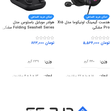
امکان خرید اقساطی
امکان خرید اقساطی
هدست گیمینگ اونیکوما مدل X15
هولدر موبایل باسئوس مدل
Pro مشکی
Folding Seashell Series مشکی
تومان
5,564,000
تومان
823,000
افزودن به سبد خرید
افزودن به سبد خرید
وزن
وزن
440 گرم
239 گرم
ابعاد
ابعاد
18 × 10 × 22 سانتیمتر
13 × 9 × 4 سانتیمتر
سایز درایور
سری محصول
50 میلی‌متر
Seashell Series
امپدانس
15 اهم