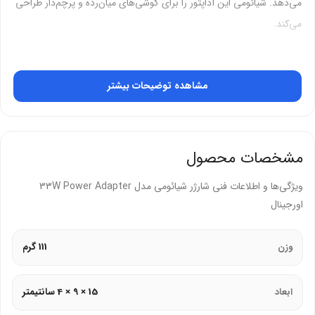
می‌دهد. شیائومی این آداپتور را برای گوشی‌های میان‌رده و پرچم‌دار طراحی
می‌کند.
ویژگی‌های کلیدی آداپتور شیائومی
مشاهده توضیحات بیشتر
فناوری شارژ
:
شیائومی از فناوری Power Delivery (PD) و Turbo Charge
برای توان 33 وات استفاده می‌کند.
مشخصات محصول
ولتاژ و جریان خروجی: 5V/3A، 9V/3A، 12V/2.25A، 20V/1.35A.
ویژگی‌ها و اطلاعات فنی شارژر شیائومی مدل 33W Power Adapter
سازگار با QC3.0، QC4.0، و PPS برای گوشی‌هایی مانند Redmi
اورجینال
Note 10 Pro و Poco X3 Pro.
وزن
طراحی و ابعاد
:
111 گرم
ابعاد: 93 × 40 × 27 میلی‌متر؛ وزن: حدود 80 گرم، مناسب برای
ابعاد
15 × 9 × 4 سانتیمتر
سفر.