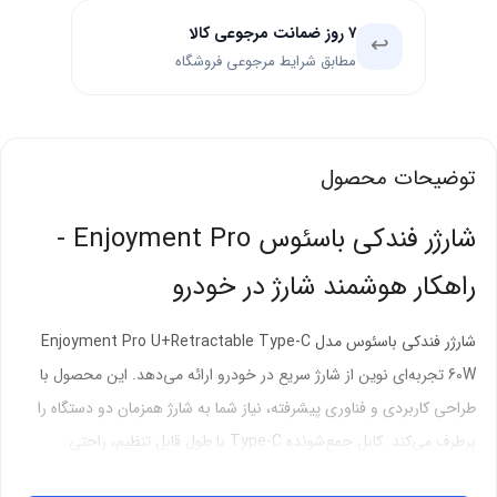
۷ روز ضمانت مرجوعی کالا
↩️
مطابق شرایط مرجوعی فروشگاه
توضیحات محصول
شارژر فندکی باسئوس Enjoyment Pro -
راهکار هوشمند شارژ در خودرو
شارژر فندکی باسئوس مدل Enjoyment Pro U+Retractable Type-C
60W تجربه‌ای نوین از شارژ سریع در خودرو ارائه می‌دهد. این محصول با
طراحی کاربردی و فناوری پیشرفته، نیاز شما به شارژ همزمان دو دستگاه را
برطرف می‌کند. کابل جمع‌شونده Type-C با طول قابل تنظیم، راحتی
استفاده را چند برابر می‌نماید. کیفیت ساخت برند باسئوس، دوام و عملکرد