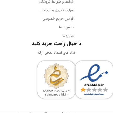
شرایط و ضوابط فروشگاه
نوع اتصال
سازگاری
گوشی‌های هوشمند
شرایط تحویل و مرجوعی
قوانین حریم خصوصی
USB + جک 3.5 میلی‌متر
کد محصول
B10551500111-00
تماس با ما
درباره ما
نورپردازی
RGB LED
بارکد
6932172630188
با خیال راحت خرید کنید
ولتاژ کاری
5 ولت DC
نماد های اعتماد دیجی آرک
وزن
سبک و قابل حمل
جریان کاری
کاربرد
حداکثر 180 میلی‌آمپر
نگه‌داری گوشی، تماشای محتوا،
ویدیوکال، آرایش
نوع طراحی
رنگ
مشکی
دوبل هدبیم ارگونومیک