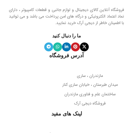
هولدر و پایه نگهدارنده موبایل تاشو
فروشگاه آنلاین کالای دیجیتال و لوازم جانبی و قطعات کامپیوتر ، دارای
محدوده فرکانس
نماد اعتماد الکترونیکی و درگاه های امن پرداخت می باشد و می توانید
با اطمینان خاطر از دیجی آرک خرید نمایید.
جنس پنل
سیلیکون نرم
20 هرتز تا 20 کیلوهرتز
ما را دنبال کنید
ویژگی آینه
دارد
نوع میکروفون
نویز کنسلینگ
آدرس فروشگاه
میله نگهدارنده
حساسیت میکروفون
تلسکوپی قابل تنظیم ارتفاع
مازندران ، ساری
38- دسی‌بل
میدان طبرستان ، خیابان ساری کنار
پوشش بدنه
مات
ساختمان علم و فناوری مازندران
جهت‌گیری میکروفون
فروشگاه دیجی آرک
پوشش میله
براق
همه جهته
لینک های مفید
طول کابل
قابلیت تاشو
2 متر
بله