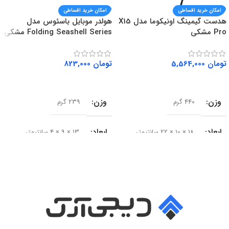
امکان خرید اقساطی
امکان خرید اقساطی
هدست گیمینگ اونیکوما مدل X15
هولدر موبایل باسئوس مدل
Pro مشکی
Folding Seashell Series مشکی
تومان
5,564,000
تومان
823,000
افزودن به سبد خرید
افزودن به سبد خرید
وزن
وزن
440 گرم
239 گرم
ابعاد
ابعاد
18 × 10 × 22 سانتیمتر
13 × 9 × 4 سانتیمتر
سایز درایور
سری محصول
50 میلی‌متر
Seashell Series
امپدانس
15 اهم
نوع
حساسیت
102 دسی‌بل