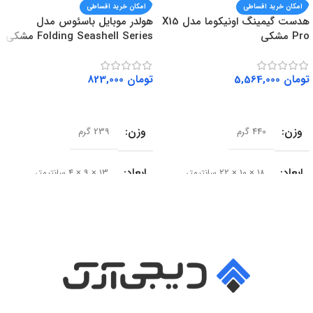
امکان خرید اقساطی
امکان خرید اقساطی
هدست گیمینگ اونیکوما مدل X15
هولدر موبایل باسئوس مدل
Pro مشکی
Folding Seashell Series مشکی
تومان
5,564,000
تومان
823,000
افزودن به سبد خرید
افزودن به سبد خرید
وزن
وزن
440 گرم
239 گرم
ابعاد
ابعاد
18 × 10 × 22 سانتیمتر
13 × 9 × 4 سانتیمتر
سایز درایور
سری محصول
50 میلی‌متر
Seashell Series
امپدانس
15 اهم
نوع
حساسیت
102 دسی‌بل