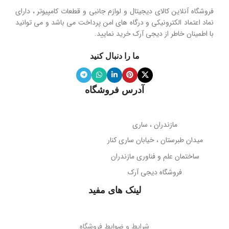
هولدر و پایه نگهدارنده موبایل تاشو
فروشگاه آنلاین کالای دیجیتال و لوازم جانبی و قطعات کامپیوتر ، دارای
محدوده فرکانس
نماد اعتماد الکترونیکی و درگاه های امن پرداخت می باشد و می توانید
با اطمینان خاطر از دیجی آرک خرید نمایید.
جنس پنل
سیلیکون نرم
20 هرتز تا 20 کیلوهرتز
ما را دنبال کنید
ویژگی آینه
دارد
نوع میکروفون
نویز کنسلینگ
آدرس فروشگاه
میله نگهدارنده
حساسیت میکروفون
تلسکوپی قابل تنظیم ارتفاع
مازندران ، ساری
38- دسی‌بل
میدان طبرستان ، خیابان ساری کنار
پوشش بدنه
مات
ساختمان علم و فناوری مازندران
جهت‌گیری میکروفون
فروشگاه دیجی آرک
پوشش میله
براق
همه جهته
لینک های مفید
طول کابل
قابلیت تاشو
2 متر
بله
شرایط و ضوابط فروشگاه