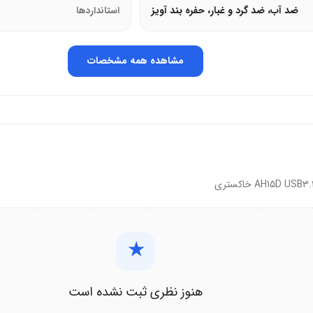
ضد آب، ضد گرد و غبار، حفره بند آویز
استانداردها
 می‌دهد. انتقال فایل‌های حجیم در زمانی کوتاه انجام می‌شود. کاربران می‌توانن
مشاهده همه مشخصات
ی قدیمی‌تر نیز حفظ شده است.
 می‌شوند و زمان شما صرفه‌جویی می‌شود.
ون کندی انجام می‌گیرد.
ی کارهای اصلی فراهم می‌کند.
رابی داده را به حداقل می‌رساند.
★
هنوز نظری ثبت نشده است
فلش مموری اپیسر AH15D دارای گواهینامه‌های CE، FCC و RoHS است. این استانداردها کیفیت ساخت 