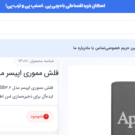
ین حریم خصوصی
تماس با ما
درباره ما
سازی
فلش مموری
شناسه محصول: 130111
فلش مموری اپیسر مدل AH15D USB3.2 32GB خ
ایده‌آل برای ذخیره‌سازی امن اط
ناموجود