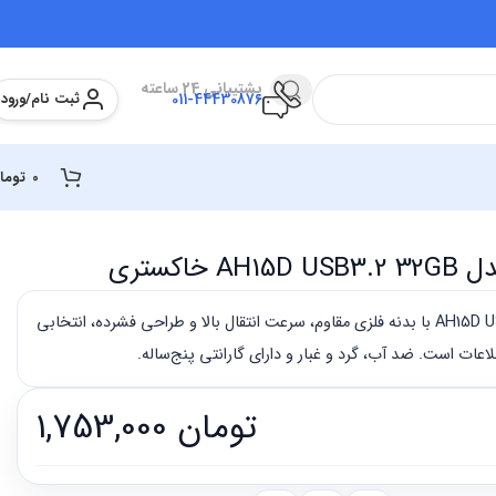
پشتیبانی 24 ساعته
ثبت نام/ورود
011-44430876
0
توما
اکستری
فلش مموری اپیسر مدل AH15D USB3.2 با بدنه فلزی مقاوم، سرعت انتقال بالا و طراحی فشرده، انتخابی
لاعات است. ضد آب، گرد و غبار و دارای گارانتی پنج‌ساله.
تومان
1,753,000