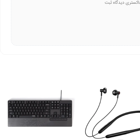
انید اولین نفری باشید که درباره فلش مموری اپیسر مدل AH15D USB3.2 32GB خاکستری دیدگاه ثبت
 و مقاومت را با هم ترکیب می‌کند. کاربران می‌توانند در هر محیط کاری از آن