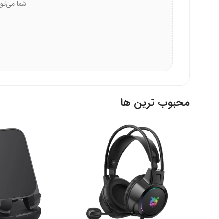
ضوابط زیست‌محیطی در تولید مدنظر بوده است. اپیسر هموا
گواهینامه CE:
انطباق با مقررات اروپایی کیفیت و ایمن
استاندارد FCC:
عدم تداخل الکترومغناطیسی با سایر دست
گواهی RoHS:
عدم استفاده از مواد خطرناک، سلامت کار
کنترل کیفیت دقیق:
هر محصول قبل از عرضه آزمایش‌ها
محبوب ترین ها
رنگ تیتانیوم-نقره‌ای برای ظاهری جذا
فلش مموری اپیسر مدل 2
استفاده کنند. ظاهر بی‌نقص، مطابق با سلیقه‌های امروزی 
طراحی مدرن:
ظاهری هماهنگ با وسایل دیجیتال امروز
جذابیت بصری:
توجه دیگران را به خود جلب می‌کند و 
تناسب با محیط حرفه‌ای:
در جلسات کاری یا دانشگاهی