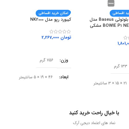
ید اقساطی
امکان خرید اقساطی
هندزفری بلوتوثی Baseus مدل
کیبورد رپو مدل NK2000
 است. کاربران می‌توانند به راحتی از پشتیبانی استفاده کنند. ثبت
BOWIE P1 مشکی
تومان
2,267,000
افزودن به سبد خرید
ه سبد خرید
وزن
756 گرم
133 گرم
ابعاد
46 × 19 × 5 سانتیمتر
21 × 15 × 3 سانتیمتر
BRAND
Rapoo
ال
بی‌سیم (بلوتوث)
نوع اتصال
باسیم
با خیال راحت خرید کنید
لوتوث
V5.2
ره کنند. عکاسان و فیلم‌برداران به فضای ذخیره‌سازی قابل اعتماد دسترسی
نماد های اعتماد دیجی آرک
رابط
USB 3.0