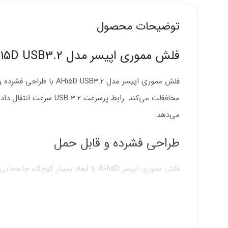
توضیحات محصول
فلش مموری اپیسر مدل AH15D USB3.2؛ همراه مطمئن اطلاعات شما
فلش مموری اپیسر مدل 2
محافظت می‌کند. رابط پر
می‌دهد.
طراحی فشرده و قابل حمل
فلش مموری اپیسر AH15D با ابعاد بسیا
وزن سبک این محصول حس راحتی در حمل روزانه ایجاد می‌
ابعاد فشرده:
جا گرفتن در کوچک‌ترین فضاها را ممکن م