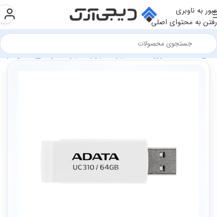
عبور به ناوبری
رفتن به محتوای اصلی
فروشگاه
سخت افزار و قطعات
تجهیزات کامپیوتر
تجهیزات ذخیره سازی
فلش مموری