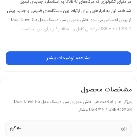
در دنیای تکنولوژی که درگاه‌های USB-C به استاندارد جدیدی تبدیل
شده‌اند، نیاز به ابزارهایی برای ارتباط بین دستگاه‌های قدیمی و جدید بیش
از پیش احساس می‌شود. فلش مموری سن دیسک مدل Dual Drive Go
USB 3.2 / USB-C، راه‌حلی کامل و انعطاف‌پذیر برای این نیاز است.
این محصول با طراحی دو سره مدرن، به شما اجازه می‌دهد تا فایل‌های خود
را به سرعت بین گوشی‌های هوشمند، تبلت‌ها، لپ‌تاپ‌های جدید و
مشاهده توضیحات بیشتر
کامپیوترهای رومیزی جابجا کنید.
این فلش مموری تنها یک ابزار انتقال داده نیست، بلکه کلیدی برای
آزادسازی فضای دستگاه شماست. با سرعت انتقال بالا و پشتیبانی از
مشخصات محصول
درگاه‌های Type-C و USB-A، دیگر نگران پر شدن حافظه گوشی یا عدم
سازگاری با لپ‌تاپ نباشید.
ویژگی‌ها و اطلاعات فنی فلش مموری سن دیسک مدل Dual Drive Go
USB 3.2 / USB-C 64GB مشکی
طراحی جمع‌وجور و بدنه مقاوم این محصول باعث می‌شود که همیشه در
کیف یا جیب شما جای داشته باشد و آماده استفاده در هر لحظه باشد.
وزن
50 گرم