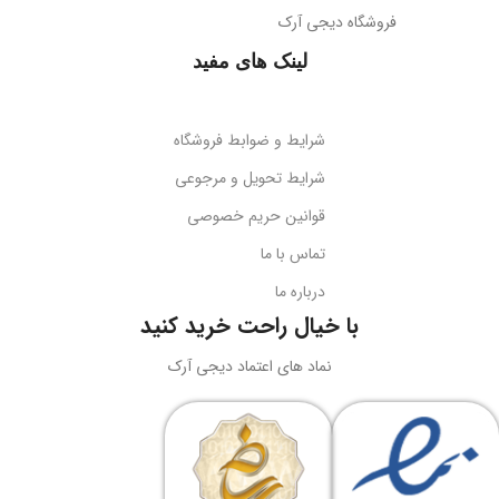
فروشگاه دیجی آرک
از مدیریت آسان فایل‌ها لذت ببرید.
پوشش میله
براق
همه جهته
لینک های مفید
طول کابل
قابلیت تاشو
2 متر
بله
شرایط و ضوابط فروشگاه
نوع اتصال
سازگاری
گوشی‌های هوشمند
شرایط تحویل و مرجوعی
قوانین حریم خصوصی
USB + جک 3.5 میلی‌متر
کد محصول
B10551500111-00
تماس با ما
درباره ما
نورپردازی
RGB LED
بارکد
6932172630188
با خیال راحت خرید کنید
ولتاژ کاری
5 ولت DC
نماد های اعتماد دیجی آرک
وزن
سبک و قابل حمل
جریان کاری
کاربرد
حداکثر 180 میلی‌آمپر
نگه‌داری گوشی، تماشای محتوا،