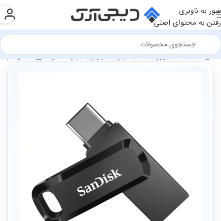
عبور به ناوبری
رفتن به محتوای اصلی
فروشگاه
سخت افزار و قطعات
تجهیزات کامپیوتر
تجهیزات ذخیره سازی
فلش مموری