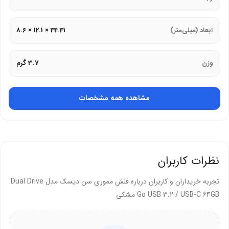
سرعت انتقال خیره‌کننده با تکنولوژی USB 3.2
ابعاد (میلی‌متر)
44.41 × 12.1 × 8.6
سرعت بالا در انتقال فایل‌های حجیم، یکی از مهم‌ترین ویژگی‌های این
وزن
3.7 گرم
محصول است:
سرعت خواندن تا ۱۵۰ مگابایت بر ثانیه:
این سرعت بالا باعث می‌شود
مشاهده همه مشخصات
فایل‌های سنگین را در کسری از ثانیه منتقل کنید. شما می‌توانید یک
فیلم Full HD را کمتر از ۳۰ ثانیه روی فلش کپی کنید.
پخش روان محتوا:
ویدیوهای ذخیره شده را مستقیماً از روی فلش
پخش کنید. بدون هیچ‌گونه لگ یا تاخیری از تماشای فیلم‌های باکیفیت
نظرات کاربران
لذت ببرید.
تجربه خریداران و کاربران درباره فلش مموری سن دیسک مدل Dual Drive
کاهش زمان انتظار:
با سرعت بالا، زمان کمتری را برای کپی کردن
Go USB 3.2 / USB-C 64GB مشکی
اطلاعات هدر می‌دهید و به کارهای مهم‌تر می‌پردازید.