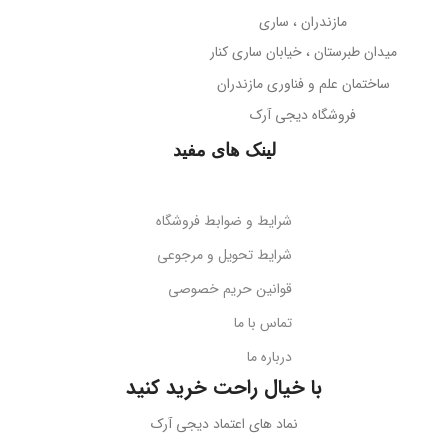
تلسکوپی قابل تنظیم ارتفاع
مازندران ، ساری
38- دسی‌بل
میدان طبرستان ، خیابان ساری کنار
پوشش بدنه
مات
ساختمان علم و فناوری مازندران
جهت‌گیری میکروفون
فروشگاه دیجی آرک
پوشش میله
براق
همه جهته
لینک های مفید
طول کابل
قابلیت تاشو
2 متر
بله
شرایط و ضوابط فروشگاه
نوع اتصال
سازگاری
گوشی‌های هوشمند
شرایط تحویل و مرجوعی
قوانین حریم خصوصی
USB + جک 3.5 میلی‌متر
کد محصول
B10551500111-00
تماس با ما
درباره ما
نورپردازی
RGB LED
بارکد
6932172630188
با خیال راحت خرید کنید
ولتاژ کاری
5 ولت DC
نماد های اعتماد دیجی آرک
وزن
سبک و قابل حمل