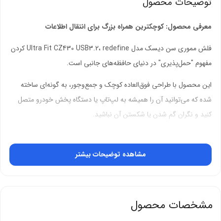
توضیحات محصول
معرفی محصول: کوچکترین همراه بزرگ برای انتقال اطلاعات
فلش مموری سن دیسک مدل Ultra Fit CZ430 USB3.2، redefine کردن
مفهوم "حمل‌پذیری" در دنیای حافظه‌های جانبی است.
این محصول با طراحی فوق‌العاده کوچک و جمع‌وجور، به گونه‌ای ساخته
شده که می‌توانید آن را همیشه به لپ‌تاپ یا دستگاه پخش خودرو متصل
کنید و نگران گم شدن یا شکستن آن نباشید.
اگر به دنبال یک حافظه جانبی هستید که مزاحمتی برای سایر درگاه‌های
دستگاه شما ایجاد نکند، این فلش مموری بهترین انتخاب خواهد بود.
مشاهده توضیحات بیشتر
این فلش مموری کوچک اما قدرتمند، با پشتیبانی از استاندارد پرسرعت USB
3.2 (نسل اول)، سرعت انتقال داده‌های خیره‌کننده‌ای را ارائه می‌دهد. شما
مشخصات محصول
می‌توانید فایل‌های حجیم خود را در کسری از ثانیه منتقل کنید و از پخش
روان ویدیوهای باکیفیت لذت ببرید.