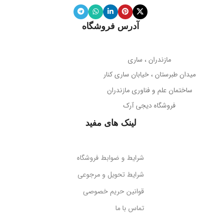
ویژگی آینه
دارد
انتخاب هوشمندانه‌ای است.
نوع میکروفون
نویز کنسلینگ
آدرس فروشگاه
با خرید این فلش مموری، راحتی و سرعت را به تجربه دیجیتال خود اضافه
میله نگهدارنده
حساسیت میکروفون
کنید.
تلسکوپی قابل تنظیم ارتفاع
مازندران ، ساری
38- دسی‌بل
میدان طبرستان ، خیابان ساری کنار
پوشش بدنه
مات
ساختمان علم و فناوری مازندران
جهت‌گیری میکروفون
فروشگاه دیجی آرک
پوشش میله
براق
همه جهته
لینک های مفید
طول کابل
قابلیت تاشو
2 متر
بله
شرایط و ضوابط فروشگاه
نوع اتصال
سازگاری
گوشی‌های هوشمند
شرایط تحویل و مرجوعی
قوانین حریم خصوصی
USB + جک 3.5 میلی‌متر
کد محصول
B10551500111-00
تماس با ما