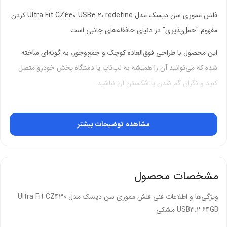
فلش مموری سن دیسک مدل Ultra Fit CZ430 USB3.2، redefine کردن
مفهوم "حمل‌پذیری" در دنیای حافظه‌های جانبی است.
این محصول با طراحی فوق‌العاده کوچک و جمع‌وجور، به گونه‌ای ساخته
شده که می‌توانید آن را همیشه به لپ‌تاپ یا دستگاه پخش خودرو متصل
کنید و نگران گم شدن یا شکستن آن نباشید.
اگر به دنبال یک حافظه جانبی هستید که مزاحمتی برای سایر درگاه‌های
دستگاه شما ایجاد نکند، این فلش مموری بهترین انتخاب خواهد بود.
مشاهده توضیحات بیشتر
این فلش مموری کوچک اما قدرتمند، با پشتیبانی از استاندارد پرسرعت USB
3.2 (نسل اول)، سرعت انتقال داده‌های خیره‌کننده‌ای را ارائه می‌دهد. شما
مشخصات محصول
می‌توانید فایل‌های حجیم خود را در کسری از ثانیه منتقل کنید و از پخش
روان ویدیوهای باکیفیت لذت ببرید.
ویژگی‌ها و اطلاعات فنی فلش مموری سن دیسک مدل Ultra Fit CZ430
USB3.2 64GB مشکی
طراحی کم‌عمق و بدون درپوش این محصول، آن را به گزینه‌ای ایده‌آل برای
استفاده در دستگاه‌هایی مانند تلویزیون‌های هوشمند، سیستم‌های صوتی