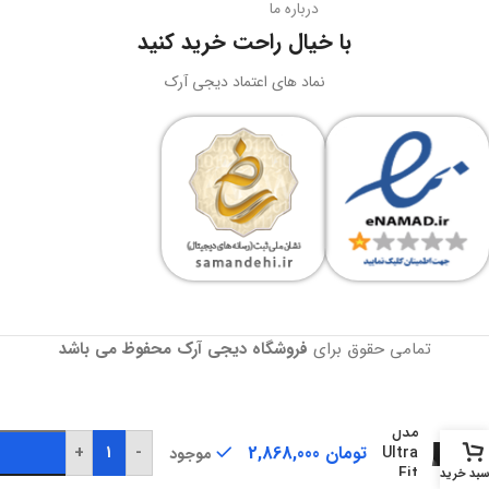
درباره ما
نورپردازی
RGB LED
بارکد
6932172630188
با خیال راحت خرید کنید
ولتاژ کاری
5 ولت DC
نماد های اعتماد دیجی آرک
وزن
سبک و قابل حمل
جریان کاری
کاربرد
حداکثر 180 میلی‌آمپر
نگه‌داری گوشی، تماشای محتوا،
ویدیوکال، آرایش
نوع طراحی
رنگ
مشکی
دوبل هدبیم ارگونومیک
تمامی حقوق برای
فروشگاه دیجی آرک
محفوظ می باشد
فلش
گارانتی
18 ماهه آونگ
مموری
BRAND
Onikuma
سن
دیسک
مدل
رنگ
مشکی
تومان
2,868,000
+
-
Ultra
موجود
Fit
بد خرید