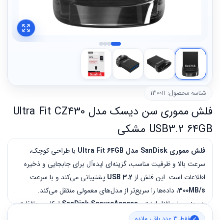
شناسه محصول: 130011
فلش مموری سن دیسک مدل Ultra Fit CZ430
USB3.2 64GB مشکی
فلش مموری SanDisk مدل Ultra Fit 64GB
با طراحی کوچک،
سرعت بالا و ظرفیت مناسب، گزینه‌ای ایده‌آل برای جابجایی و ذخیره
اطلاعات است. این فلش از
USB 3.2
پشتیبانی می‌کند و با سرعت
300MB/s
، داده‌ها را سریع‌تر از مدل‌های معمولی منتقل می‌کند.
همچنین، نرم‌افزار امنیتی
SanDisk SecureAccess
امکان محافظت
از فایل‌های شخصی را فراهم می‌کند.
فقط 3 عدد باقی مانده