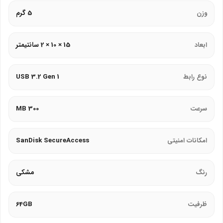
وزن
5 گرم
خودرو و کنسول‌های بازی تبدیل کرده است.
طراحی فوق‌العاده کوچک و بدون درپوش
ابعاد
15 × 10 × 2 سانتیمتر
مهم‌ترین ویژگی فلش مموری Ultra Fit CZ430، ابعاد بسیار کوچک آن
نوع رابط
USB 3.2 Gen 1
است:
طراحی Low-Profile:
این فلش مموری به قدری کوچک است که پس
سرعت
300 MB
از اتصال به لپ‌تاپ، تقریباً هیچ‌گونه برآمدگی ایجاد نمی‌کند. شما
می‌توانید لپ‌تاپ خود را در کیف لپ‌تاپ قرار دهید بدون اینکه نگران
امکانات امنیتی
SanDisk SecureAccess
آسیب دیدن فلش باشید.
بدون درپوش:
طراحی بدون درپوش (Capless) باعث می‌شود که
رنگ
مشکی
دیگر نگران گم شدن درپوش فلش نباشید. کانکتور USB مستقیماً در
دسترس است و آماده استفاده می‌باشد.
ظرفیت
64GB
حلقه نگهدارنده:
در پشت بدنه یک حلقه کوچک تعبیه شده است. شما