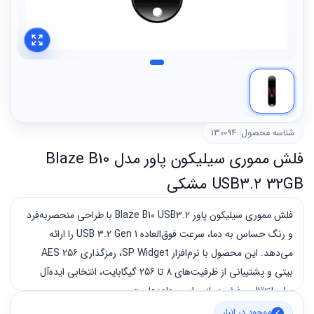
شناسه محصول: 130094
فلش مموری سیلیکون پاور مدل Blaze B10
USB3.2 32GB مشکی
فلش مموری سیلیکون پاور Blaze B10 USB3.2 با طراحی منحصربه‌فرد
و رنگ حساس به دما، سرعت فوق‌العاده USB 3.2 Gen 1 را ارائه
می‌دهد. این محصول با نرم‌افزار SP Widget، رمزگذاری AES 256
بیتی و پشتیبانی از ظرفیت‌های 8 تا 256 گیگابایت، انتخابی ایده‌آل
برای انتقال و ذخیره‌سازی ایمن داده‌هاست.
موجود در انبار