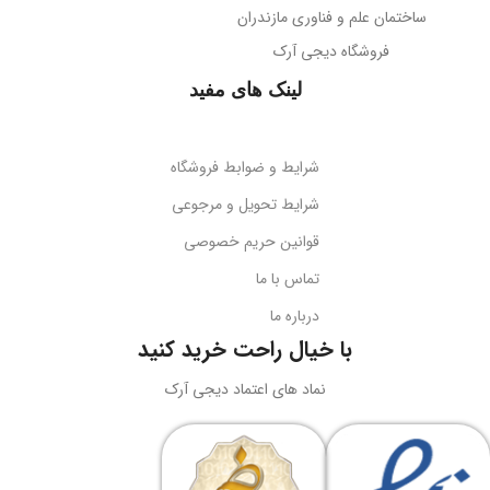
پوشش بدنه
مات
ساختمان علم و فناوری مازندران
جهت‌گیری میکروفون
فروشگاه دیجی آرک
پوشش میله
براق
همه جهته
لینک های مفید
طول کابل
قابلیت تاشو
2 متر
بله
شرایط و ضوابط فروشگاه
نوع اتصال
سازگاری
گوشی‌های هوشمند
شرایط تحویل و مرجوعی
قوانین حریم خصوصی
USB + جک 3.5 میلی‌متر
کد محصول
B10551500111-00
تماس با ما
درباره ما
نورپردازی
RGB LED
بارکد
6932172630188
با خیال راحت خرید کنید
ولتاژ کاری
5 ولت DC
نماد های اعتماد دیجی آرک
وزن
سبک و قابل حمل
جریان کاری
کاربرد