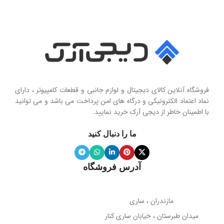
سایز درایور
سری محصول
50 میلی‌متر
Seashell Series
امپدانس
15 اهم
نوع
حساسیت
102 دسی‌بل
هولدر و پایه نگهدارنده موبایل تاشو
فروشگاه آنلاین کالای دیجیتال و لوازم جانبی و قطعات کامپیوتر ، دارای
محدوده فرکانس
نماد اعتماد الکترونیکی و درگاه های امن پرداخت می باشد و می توانید
با اطمینان خاطر از دیجی آرک خرید نمایید.
جنس پنل
سیلیکون نرم
20 هرتز تا 20 کیلوهرتز
ما را دنبال کنید
ویژگی آینه
دارد
نوع میکروفون
نویز کنسلینگ
آدرس فروشگاه
میله نگهدارنده
حساسیت میکروفون
تلسکوپی قابل تنظیم ارتفاع
مازندران ، ساری
38- دسی‌بل
میدان طبرستان ، خیابان ساری کنار