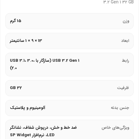
3.2 Gen 1 32 GB
قدیمی‌تر.
سرعت خواندن و نوشتن بالا، مناسب برای فایل‌های حجیم مانند
وزن
15 گرم
ویدیوهای HD.
ابعاد
13 × 9 × 1 سانتیمتر
طراحی و جنس
:
بدنه آلومینیومی مات با مقاومت در برابر خط و خش و اثر انگشت.
رابط
USB 3.2 Gen 1 (سازگار با USB 3.1، 3.0،
وزن 10 گرم و ابعاد 60.6 × 18 × 8.1 میلی‌متر، سبک و قابل‌حمل.
2.0)
درپوش پلاستیکی شفاف برای محافظت از کانکتور USB.
ظرفیت
32 GB
ظرفیت و دوام
:
ظرفیت‌های 8، 16، 32، 64، و 128 گیگابایت برای نیازهای مختلف.
جنس بدنه
آلومینیوم و پلاستیک
شیار اتصال بند برای حمل آسان و کاهش احتمال گم شدن.
ویژگی‌های خاص
ضد خط و خش، درپوش شفاف، نشانگر
گارانتی مادام‌العمر داده‌پرداز رایانه متین.
LED، نرم‌افزار SP Widget