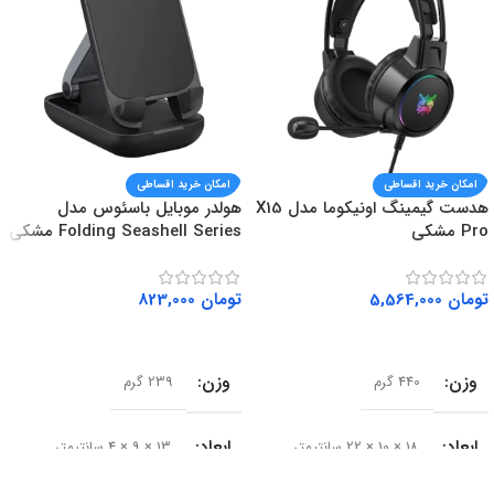
امکان خرید اقساطی
امکان خرید اقساطی
هدست گیمینگ اونیکوما مدل X15
هولدر موبایل باسئوس مدل
Pro مشکی
Folding Seashell Series مشکی
تومان
5,564,000
تومان
823,000
افزودن به سبد خرید
افزودن به سبد خرید
وزن
وزن
440 گرم
239 گرم
ابعاد
ابعاد
18 × 10 × 22 سانتیمتر
13 × 9 × 4 سانتیمتر