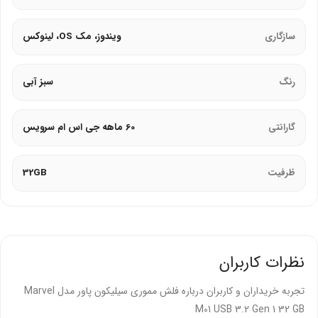
امنیت و نرم‌افزار
:
سازگاری
ویندوز، مک OS، لینوکس
پشتیبانی از نرم‌افزار SP Widget برای رمزگذاری 256 بیتی AES و
پشتیبان‌گیری.
رنگ
سبز آبی
قابلیت بازیابی داده‌های پاک‌شده با نرم‌افزار Recuva.
نشانگر LED برای نمایش وضعیت انتقال داده.
گارانتی
60 ماهه جی اس ام سرویس
سازگاری
:
ظرفیت
32GB
سازگار با ویندوز (XP، Vista، 7، 8، 10، 11)، مک OS (10.4x و
بالاتر)، و لینوکس (2.6.x و بالاتر).
فناوری Plug and Play بدون نیاز به درایور.
نظرات کاربران
چرا فلش سیلیکون پاور Marvel M01 را انتخاب
کنیم؟
تجربه خریداران و کاربران درباره فلش مموری سیلیکون پاور مدل Marvel
M01 USB 3.2 Gen 1 32 GB