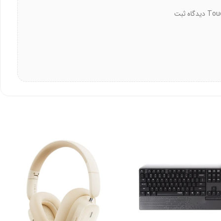
شما می‌توانید اولین نفری باشید که درباره فلش مموری سیلیکون پاور مدل Touch T03 64GB دیدگاه ثبت
فلش مموری Touch T03 از رابط USB 2.0 استفاده می‌کند. این رابط با تمامی سیستم‌های قدیمی و جدید سازگار است. پشتیبانی از ویندوز 7 به بعد را دارد. با مک او اس 10.3 و بالاتر کار می‌کند. لینوکس