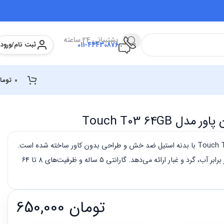
پشتیبانی 24 ساعته
ثبت نام/ورود
011-44430876
0
توما
Touch T03 64GB
فلش مموری سیلیکون پاور Touch T03 با بدنه استیل ضد خش و طراحی بدون کاور ساخته شده است.
فناوری COB محافظت جامع در برابر آب، گرد و غبار ارائه می‌دهد. گارانتی 5 ساله و ظرفیت‌های 8 تا 64
تومان
650,000