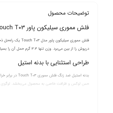
توضیحات محصول
فلش مموری سیلیکون پاور Touch T03؛ ترکیبی از زیبایی و عملکرد
فلش مموری سیلیک
درپوش را از بین می‌برد. وزن تنها 3.3 گرم حمل آن را بسیار آسان می‌کند. فناوری COB محافظت کامل در برابر آب، گرد و غبار و لرزش را تضمین می‌کند.
طراحی استثنایی با بدنه استیل
بدنه استیل ضد ز
حس لوکس و ظرافت خاصی به محصول می‌بخشد. لوگوی حک شده روی بدنه زیبایی
بدنه استیل ضد خش:
محافظت طولانی‌مدت در برابر سا
رنگ نقره‌ای درخشان:
زیبایی و احساس لوکس بودن به