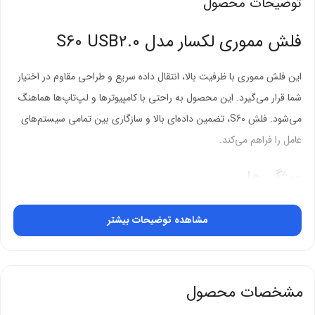
توضیحات محصول
فلش مموری لکسار مدل S60 USB2.0
این فلش مموری با ظرفیت بالا، انتقال داده سریع و طراحی مقاوم در اختیار
شما قرار می‌گیرد. این محصول به راحتی با کامپیوترها و لپ‌تاپ‌ها هماهنگ
می‌شود. فلش S60، تضمین داده‌ای بالا و سازگاری بین تمامی سیستم‌های
عامل را فراهم می‌کند.
ویژگی‌ها
این فلش با اتصال USB 2.0 عملکرد پایدار و بدون وقفه دارد. سرعت بالا در
مشاهده توضیحات بیشتر
انتقال فایل‌ها، مخصوصاً تصاویر و ویدئوها، شما را بازخورد می‌دهد.
ظرفیت بالا:
فضای کافی برای ذخیره‌سازی تمامی فایل‌ها بدون نگرانی
از حالت پر شدن
مشخصات محصول
اتصال سریع:
با استفاده از USB 2.0، انتقال داده به صورت کارآمد و