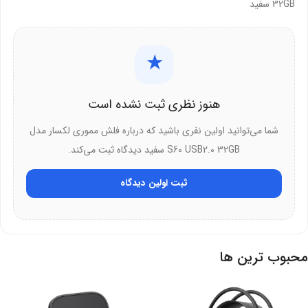
32GB سفید
طراحی شده که هنگام اتصال به پورت USB، در دست به خوبی قرار
می‌گیرد و اتصال پایداری دارد.
★
سازگاری بالا و اتصال آسان
هنوز نظری ثبت نشده است
فلش مموری لکسار S60 با تمرکز بر راحتی کاربر طراحی شده است:
شما می‌توانید اولین نفری باشید که درباره فلش مموری لکسار مدل
پشتیبانی از USB 2.0:
این فلش با استاندارد قدیمی‌تر اما پرکاربرد USB
S60 USB2.0 32GB سفید دیدگاه ثبت می‌کند.
2.0 کار می‌کند. این استاندارد تقریباً روی تمام کامپیوترها و لپ‌تاپ‌های
موجود در بازار وجود دارد.
ثبت اولین دیدگاه
اتصال Plug & Play:
نیازی به نصب هیچ‌گونه نرم‌افزار یا درایور
خاصی نیست. کافیست فلش را به دستگاه متصل کنید و بلافاصله از آن
استفاده نمایید.
محبوب ترین ها
مناسب برای دستگاه‌های مختلف:
شما می‌توانید از این فلش روی
تلویزیون، سیستم صوتی ماشین، DVD پلیر و کنسول‌های بازی نیز