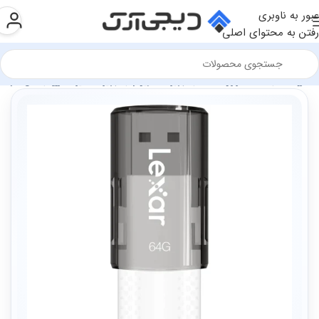
عبور به ناوبری
رفتن به محتوای اصلی
فروشگاه
سخت افزار و قطعات
تجهیزات کامپیوتر
تجهیزات ذخیره سازی
فلش مموری