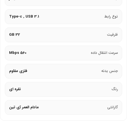
برای کسانی است که نیاز به یک حافظه پرسرعت و مقاوم برای استفاده
روزمره دارند. برای مشاهده سایر مدل‌های مشابه می‌توانید به
فروشگاه
نوع رابط
Type-c , USB 3.1
دجی‌آرک
مراجعه کنید.
ظرفیت
32 GB
سرعت انتقال داده
560 Mbps
جنس بدنه
فلزی مقاوم
رنگ
نقره ای
گارانتی
مادام العمر آی تین