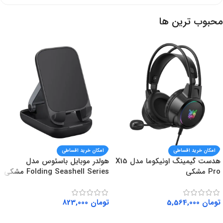
محبوب ترین ها
امکان خرید اقساطی
امکان خرید اقساطی
هدست گیمینگ اونیکوما مدل X15
هولدر موبایل باسئوس مدل
Pro مشکی
Folding Seashell Series مشکی
تومان
5,564,000
تومان
823,000
افزودن به سبد خرید
افزودن به سبد خرید