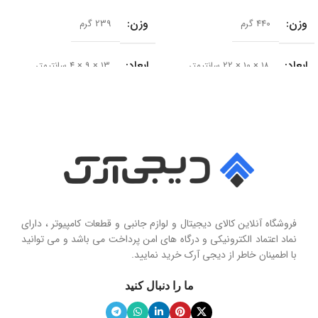
وزن
وزن
440 گرم
239 گرم
ابعاد
ابعاد
18 × 10 × 22 سانتیمتر
13 × 9 × 4 سانتیمتر
سایز درایور
سری محصول
50 میلی‌متر
Seashell Series
امپدانس
15 اهم
نوع
حساسیت
102 دسی‌بل
هولدر و پایه نگهدارنده موبایل تاشو
فروشگاه آنلاین کالای دیجیتال و لوازم جانبی و قطعات کامپیوتر ، دارای
محدوده فرکانس
نماد اعتماد الکترونیکی و درگاه های امن پرداخت می باشد و می توانید
با اطمینان خاطر از دیجی آرک خرید نمایید.
جنس پنل
سیلیکون نرم
20 هرتز تا 20 کیلوهرتز
ما را دنبال کنید
ویژگی آینه
دارد
نوع میکروفون
نویز کنسلینگ