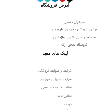
آدرس فروشگاه
میله نگهدارنده
حساسیت میکروفون
تلسکوپی قابل تنظیم ارتفاع
مازندران ، ساری
38- دسی‌بل
میدان طبرستان ، خیابان ساری کنار
پوشش بدنه
مات
ساختمان علم و فناوری مازندران
جهت‌گیری میکروفون
فروشگاه دیجی آرک
پوشش میله
براق
همه جهته
لینک های مفید
طول کابل
قابلیت تاشو
2 متر
بله
شرایط و ضوابط فروشگاه
نوع اتصال
سازگاری
گوشی‌های هوشمند
شرایط تحویل و مرجوعی
قوانین حریم خصوصی
USB + جک 3.5 میلی‌متر
کد محصول
B10551500111-00
تماس با ما
درباره ما
نورپردازی
RGB LED
بارکد
6932172630188