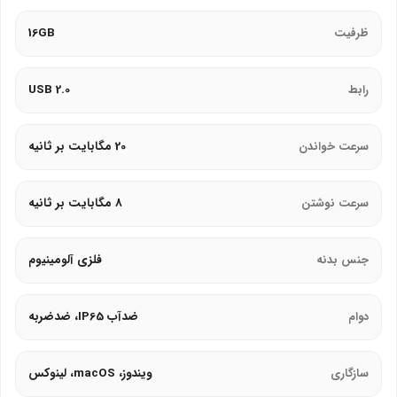
سازگار با ویندوز، macOS، لینوکس، and دستگاه‌های USB
ظرفیت
16GB
2.0/3.0.
دوام و کیفیت ساخت
:
رابط
USB 2.0
بدنه فلزی آلومینیومی مقاوم در برابر ضربه، خط‌وخش، and دمای
سرعت خواندن
20 مگابایت بر ثانیه
-10 تا 70 درجه سانتی‌گراد.
ضدآب و ضدغبار با استاندارد IP65.
سرعت نوشتن
8 مگابایت بر ثانیه
وزن سبک 8 گرم و ابعاد 55×20×8 میلی‌متر برای حمل آسان.
طراحی ارگونومیک
:
جنس بدنه
فلزی آلومینیوم
درپوش چرخشی بدون قطعه جدا شونده برای جلوگیری از گم
دوام
ضدآب IP65، ضدضربه
شدن.
حلقه فلزی برای اتصال به جاکلیدی.
سازگاری
ویندوز، macOS، لینوکس
امنیت و استاندارد
: