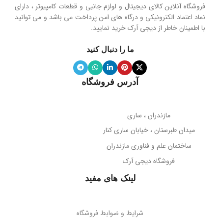
هولدر و پایه نگهدارنده موبایل تاشو
فروشگاه آنلاین کالای دیجیتال و لوازم جانبی و قطعات کامپیوتر ، دارای
محدوده فرکانس
نماد اعتماد الکترونیکی و درگاه های امن پرداخت می باشد و می توانید
با اطمینان خاطر از دیجی آرک خرید نمایید.
جنس پنل
سیلیکون نرم
20 هرتز تا 20 کیلوهرتز
ما را دنبال کنید
ویژگی آینه
دارد
نوع میکروفون
نویز کنسلینگ
آدرس فروشگاه
میله نگهدارنده
حساسیت میکروفون
تلسکوپی قابل تنظیم ارتفاع
مازندران ، ساری
38- دسی‌بل
میدان طبرستان ، خیابان ساری کنار
پوشش بدنه
مات
ساختمان علم و فناوری مازندران
جهت‌گیری میکروفون
فروشگاه دیجی آرک
پوشش میله
براق
همه جهته
لینک های مفید
طول کابل
قابلیت تاشو
2 متر
بله
شرایط و ضوابط فروشگاه