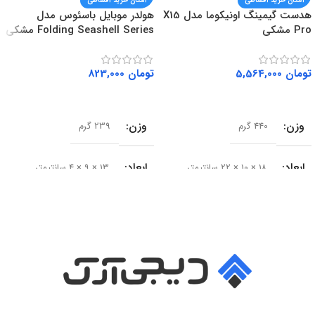
امکان خرید اقساطی
امکان خرید اقساطی
هدست گیمینگ اونیکوما مدل X15
هولدر موبایل باسئوس مدل
Pro مشکی
Folding Seashell Series مشکی
تومان
5,564,000
تومان
823,000
افزودن به سبد خرید
افزودن به سبد خرید
وزن
وزن
440 گرم
239 گرم
ابعاد
ابعاد
18 × 10 × 22 سانتیمتر
13 × 9 × 4 سانتیمتر
سایز درایور
سری محصول
50 میلی‌متر
Seashell Series
امپدانس
15 اهم
نوع
حساسیت
102 دسی‌بل