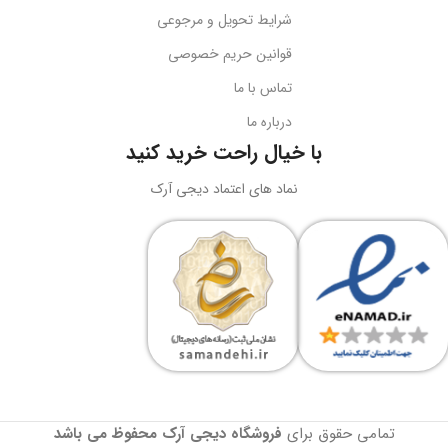
نوع اتصال
سازگاری
گوشی‌های هوشمند
شرایط تحویل و مرجوعی
قوانین حریم خصوصی
USB + جک 3.5 میلی‌متر
کد محصول
B10551500111-00
تماس با ما
درباره ما
نورپردازی
RGB LED
بارکد
6932172630188
با خیال راحت خرید کنید
ولتاژ کاری
5 ولت DC
نماد های اعتماد دیجی آرک
وزن
سبک و قابل حمل
جریان کاری
کاربرد
حداکثر 180 میلی‌آمپر
نگه‌داری گوشی، تماشای محتوا،
ویدیوکال، آرایش
نوع طراحی
رنگ
مشکی
دوبل هدبیم ارگونومیک
تمامی حقوق برای
فروشگاه دیجی آرک
محفوظ می باشد
گارانتی
18 ماهه آونگ