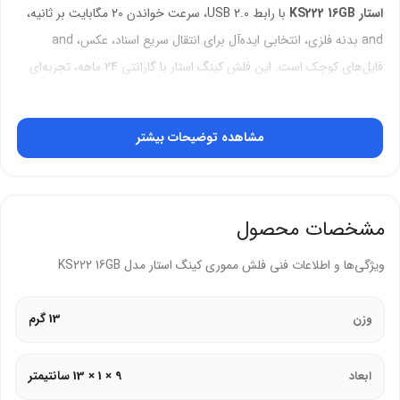
استار KS222 16GB
با رابط USB 2.0، سرعت خواندن 20 مگابایت بر ثانیه،
and بدنه فلزی، انتخابی ایده‌آل برای انتقال سریع اسناد، عکس، and
فایل‌های کوچک است. این فلش کینگ استار با گارانتی 24 ماهه، تجربه‌ای
مطمئن و بادوام ارائه می‌دهد.
مشخصات فنی و تخصصی
مشاهده توضیحات بیشتر
ظرفیت و سرعت
:
ظرفیت 16 گیگابایت برای ذخیره‌سازی اسناد، عکس، and ویدئوهای
مشخصات محصول
کوتاه.
ویژگی‌ها و اطلاعات فنی فلش مموری کینگ استار مدل KS222 16GB
سرعت خواندن تا 20 مگابایت بر ثانیه و سرعت نوشتن تا 8
مگابایت بر ثانیه.
وزن
13 گرم
رابط و سازگاری
:
ابعاد
9 × 1 × 13 سانتیمتر
رابط USB 2.0 با پهنای باند 480 مگابیت بر ثانیه.