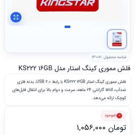
شناسه محصول: 130061
فلش مموری کینگ استار مدل KS222 16GB
فلش مموری کینگ استار KS222 16GB با رابط USB 2.0، بدنه فلزی
ضدآب، and گارانتی 24 ماهه، سرعت و دوام بالا برای انتقال فایل‌های
کوچک ارائه می‌دهد.
ناموجود
تومان
1,056,000