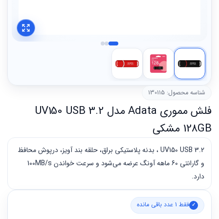
شناسه محصول: 130115
فلش مموری Adata مدل UV150 USB 3.2
128GB مشکی
UV150 USB 3.2 ، بدنه پلاستیکی براق، حلقه بند آویز، درپوش محافظ
و گارانتی 60 ماهه آونگ عرضه می‌شود و سرعت خواندن 100MB/s
دارد.
فقط 1 عدد باقی مانده