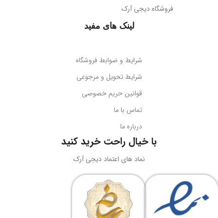
فروشگاه دیجی آرک
پوشش میله
براق
همه جهته
لینک های مفید
طول کابل
قابلیت تاشو
2 متر
بله
شرایط و ضوابط فروشگاه
نوع اتصال
سازگاری
گوشی‌های هوشمند
شرایط تحویل و مرجوعی
قوانین حریم خصوصی
USB + جک 3.5 میلی‌متر
کد محصول
B10551500111-00
تماس با ما
درباره ما
نورپردازی
RGB LED
بارکد
6932172630188
با خیال راحت خرید کنید
ولتاژ کاری
5 ولت DC
نماد های اعتماد دیجی آرک
وزن
سبک و قابل حمل
جریان کاری
کاربرد
حداکثر 180 میلی‌آمپر
نگه‌داری گوشی، تماشای محتوا،