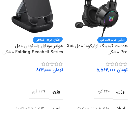
امکان خرید اقساطی
امکان خرید اقساطی
هدست گیمینگ اونیکوما مدل X15
هولدر موبایل باسئوس مدل
Pro مشکی
Folding Seashell Series مشکی
تومان
5,564,000
تومان
823,000
افزودن به سبد خرید
افزودن به سبد خرید
وزن
وزن
440 گرم
239 گرم
ابعاد
ابعاد
18 × 10 × 22 سانتیمتر
13 × 9 × 4 سانتیمتر
سایز درایور
سری محصول
50 میلی‌متر