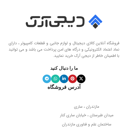
Seashell Series
امپدانس
15 اهم
نوع
حساسیت
102 دسی‌بل
هولدر و پایه نگهدارنده موبایل تاشو
فروشگاه آنلاین کالای دیجیتال و لوازم جانبی و قطعات کامپیوتر ، دارای
محدوده فرکانس
نماد اعتماد الکترونیکی و درگاه های امن پرداخت می باشد و می توانید
با اطمینان خاطر از دیجی آرک خرید نمایید.
جنس پنل
سیلیکون نرم
20 هرتز تا 20 کیلوهرتز
ما را دنبال کنید
ویژگی آینه
دارد
نوع میکروفون
نویز کنسلینگ
آدرس فروشگاه
میله نگهدارنده
حساسیت میکروفون
تلسکوپی قابل تنظیم ارتفاع
مازندران ، ساری
38- دسی‌بل
میدان طبرستان ، خیابان ساری کنار
پوشش بدنه
مات
ساختمان علم و فناوری مازندران
جهت‌گیری میکروفون