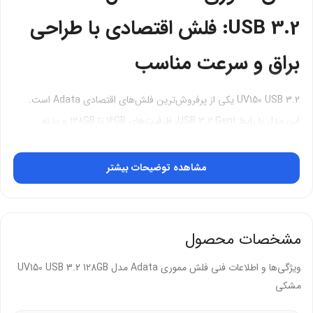
USB 3.2: فلش اقتصادی با طراحی
براق و سرعت مناسب
UV150 USB 3.2 یکی از پرفروش‌ترین فلش‌های اقتصادی Adata است.
این مدل با رابط USB 3.2 Gen1، ظرفیت‌های 16GB تا 128GB و بدنه
پلاستیکی براق عرضه می‌شود. کاربران ایرانی UV150 را به خاطر حلقه بند
آویز، درپوش محافظ و گارانتی 60 ماهه آونگ انتخاب می‌کنند. شما با
مشاهده توضیحات بیشتر
UV150 فایل‌های روزمره را سریع و ایمن منتقل می‌کنید.
چرا UV150 بخریم؟
مشخصات محصول
بدنه پلاستیکی براق با لبه‌های گرد و شیک
ویژگی‌ها و اطلاعات فنی فلش مموری Adata مدل UV150 USB 3.2 128GB
حلقه بند آویز برای جلوگیری از گم شدن
مشکی
درپوش محافظ برای کانکتور USB