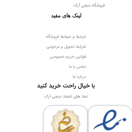
فروشگاه دیجی آرک
پوشش میله
براق
همه جهته
لینک های مفید
طول کابل
قابلیت تاشو
2 متر
بله
شرایط و ضوابط فروشگاه
نوع اتصال
سازگاری
گوشی‌های هوشمند
شرایط تحویل و مرجوعی
قوانین حریم خصوصی
USB + جک 3.5 میلی‌متر
کد محصول
B10551500111-00
تماس با ما
درباره ما
نورپردازی
RGB LED
بارکد
6932172630188
با خیال راحت خرید کنید
ولتاژ کاری
5 ولت DC
نماد های اعتماد دیجی آرک
وزن
سبک و قابل حمل
جریان کاری
کاربرد
حداکثر 180 میلی‌آمپر
نگه‌داری گوشی، تماشای محتوا،