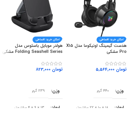
امکان خرید اقساطی
امکان خرید اقساطی
هدست گیمینگ اونیکوما مدل X15
هولدر موبایل باسئوس مدل
Pro مشکی
Folding Seashell Series مشکی
تومان
5,564,000
تومان
823,000
افزودن به سبد خرید
افزودن به سبد خرید
وزن
وزن
440 گرم
239 گرم
ابعاد
ابعاد
18 × 10 × 22 سانتیمتر
13 × 9 × 4 سانتیمتر
سایز درایور
سری محصول
50 میلی‌متر