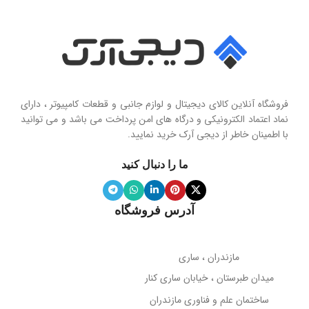
Seashell Series
امپدانس
15 اهم
نوع
حساسیت
102 دسی‌بل
هولدر و پایه نگهدارنده موبایل تاشو
فروشگاه آنلاین کالای دیجیتال و لوازم جانبی و قطعات کامپیوتر ، دارای
محدوده فرکانس
نماد اعتماد الکترونیکی و درگاه های امن پرداخت می باشد و می توانید
با اطمینان خاطر از دیجی آرک خرید نمایید.
جنس پنل
سیلیکون نرم
20 هرتز تا 20 کیلوهرتز
ما را دنبال کنید
ویژگی آینه
دارد
نوع میکروفون
نویز کنسلینگ
آدرس فروشگاه
میله نگهدارنده
حساسیت میکروفون
تلسکوپی قابل تنظیم ارتفاع
مازندران ، ساری
38- دسی‌بل
میدان طبرستان ، خیابان ساری کنار
پوشش بدنه
مات
ساختمان علم و فناوری مازندران
جهت‌گیری میکروفون