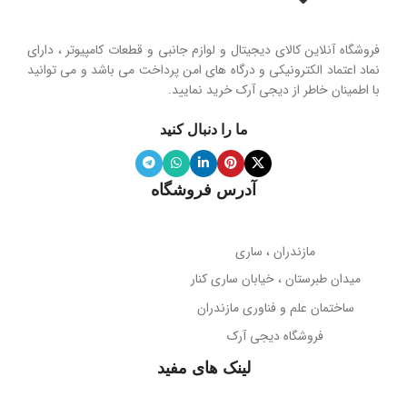
حساسیت
102 دسی‌بل
هولدر و پایه نگهدارنده موبایل تاشو
فروشگاه آنلاین کالای دیجیتال و لوازم جانبی و قطعات کامپیوتر ، دارای
محدوده فرکانس
نماد اعتماد الکترونیکی و درگاه های امن پرداخت می باشد و می توانید
با اطمینان خاطر از دیجی آرک خرید نمایید.
جنس پنل
سیلیکون نرم
20 هرتز تا 20 کیلوهرتز
ما را دنبال کنید
ویژگی آینه
دارد
نوع میکروفون
نویز کنسلینگ
آدرس فروشگاه
میله نگهدارنده
حساسیت میکروفون
تلسکوپی قابل تنظیم ارتفاع
مازندران ، ساری
38- دسی‌بل
میدان طبرستان ، خیابان ساری کنار
پوشش بدنه
مات
ساختمان علم و فناوری مازندران
جهت‌گیری میکروفون
فروشگاه دیجی آرک
پوشش میله
براق
همه جهته
لینک های مفید