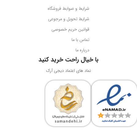
طول کابل
قابلیت تاشو
2 متر
بله
شرایط و ضوابط فروشگاه
نوع اتصال
سازگاری
گوشی‌های هوشمند
شرایط تحویل و مرجوعی
قوانین حریم خصوصی
USB + جک 3.5 میلی‌متر
کد محصول
B10551500111-00
تماس با ما
درباره ما
نورپردازی
RGB LED
بارکد
6932172630188
با خیال راحت خرید کنید
ولتاژ کاری
5 ولت DC
نماد های اعتماد دیجی آرک
وزن
سبک و قابل حمل
جریان کاری
کاربرد
حداکثر 180 میلی‌آمپر
نگه‌داری گوشی، تماشای محتوا،
ویدیوکال، آرایش
نوع طراحی
رنگ
مشکی
دوبل هدبیم ارگونومیک