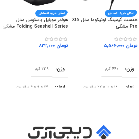
امکان خرید اقساطی
امکان خرید اقساطی
هدست گیمینگ اونیکوما مدل X15
هولدر موبایل باسئوس مدل
Pro مشکی
Folding Seashell Series مشکی
تومان
5,564,000
تومان
823,000
افزودن به سبد خرید
افزودن به سبد خرید
وزن
وزن
440 گرم
239 گرم
ابعاد
ابعاد
18 × 10 × 22 سانتیمتر
13 × 9 × 4 سانتیمتر
سایز درایور
سری محصول
50 میلی‌متر
Seashell Series
امپدانس
15 اهم
نوع