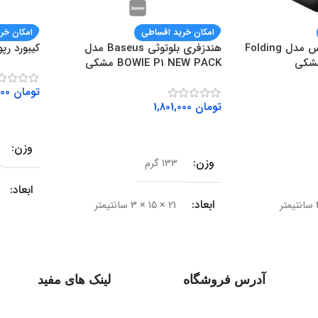
امکان خرید اقساطی
امکان خر
هولدر موبایل باسئوس مدل Folding
هندزفری بلوتوثی Baseus مدل
کیبورد رپو مد
BOWIE P1 NEW PACK مشکی
تومان
2,267,000
تومان
1,801,000
افزودن ب
افزودن به سبد خرید
وزن
وزن
133 گرم
ابعاد
ابعاد
21 × 15 × 3 سانتیمتر
BRAND
نوع اتصال
بی‌سیم (بلوتوث)
نوع اتص
آدرس فروشگاه
لینک های مفید
نسخه بلوتوث
V5.2
رابط