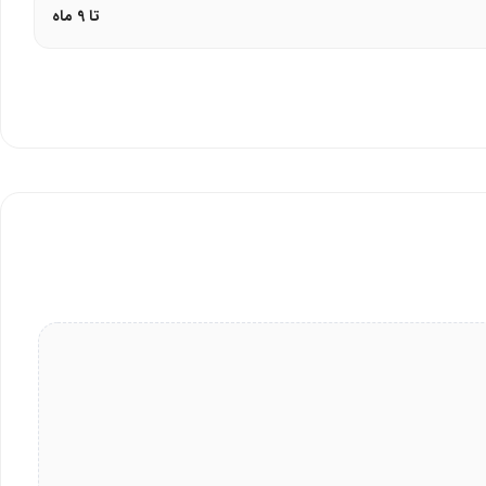
تا 9 ماه
با طراحی ارگونومیک، عملکرد دقیق، و گارانتی معتبر (مانند 18 ماهه پانا)، برای کار در محیط‌های