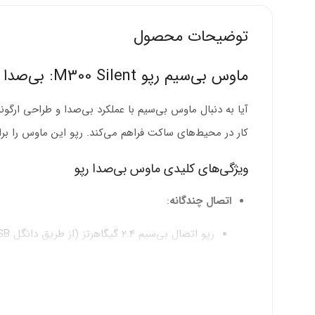
توضیحات محصول
ماوس بی‌سیم رپو M300 Silent: بی‌صدا و ارگونومیک برای کار و سکوت
آیا به دنبال ماوس بی‌سیم با عملکرد بی‌صدا و طراحی ارگ
کار در محیط‌های ساکت فراهم می‌کند. رپو این ماوس را برای 
ویژگی‌های کلیدی ماوس بی‌صدا رپو
اتصال چندگانه
:
رپو اتصال بی‌سیم 2.4 گیگاهرتز (از طریق دانگل USB) و بلوتوث 3.0/4.0 را ارائه می‌دهد.
قابلیت اتصال هم‌زمان به 3 دستگاه و جابه‌جایی سریع با یک کلیک.
برد تا 10 متر با اتصال پایدار و بدون تأخیر.