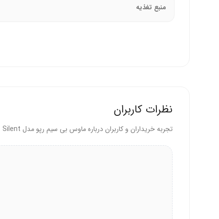
کلید روشن/خاموش برای صرفه‌جویی در مصرف باتر
منبع تغذیه
سازگاری
:
سازگار با ویندوز (XP، 7، 8، 10، 11)، مک OS، لینوکس، اندروید، و iOS.
بدون نیاز به درایور، اتصال آسان با دانگل یا بلوتوث
چرا ماوس بی‌سیم M300 Silent را انتخاب کنیم؟
نظرات کاربران
رپو این ماوس را با کلیدهای بی‌صدا و اتصال چندگانه تولی
تجربه خریداران و کاربران درباره ماوس بی سیم رپو مدل M300 Silent خاکستری روشن
ساکت و چندکاره مناسب است.
این ماوس برای چه کسانی مناسب است؟
کاربرانی که به ماوس بی‌صدا برای محیط‌های کاری یا عم
افرادی که ماوس سبک با قابلیت اتصال به چندین دستگ