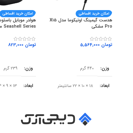
امکان خرید اقساطی
امکان خرید اقساطی
هدست گیمینگ اونیکوما مدل X15
Pro مشکی
Seashell Series مشکی
تومان
5,564,000
تومان
823,000
افزودن به سبد خرید
افزودن به سبد خرید
وزن
وزن
440 گرم
239 گرم
ابعاد
ابعاد
18 × 10 × 22 سانتیمتر
13 × 9 × 4 سانتیمتر
سایز درایور
سری محصول
50 میلی‌متر
Seashell Series
امپدانس
15 اهم