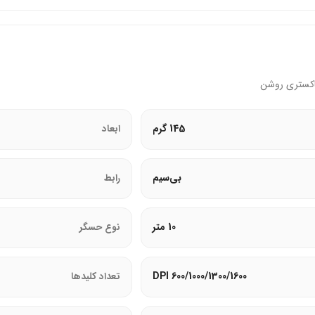
د کتابخانه یا دفتر).
145 گرم
ابعاد
بی‌سیم
رابط
 هر دو دست (چپ و راست).
 طولانی‌مدت.
10 متر
نوع حسگر
600/1000/1300/1600 DPI
تعداد کلیدها