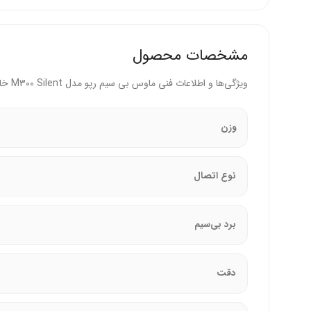
عملکرد و دقت
:
حسگر اپتیکال با دقت قابل تنظیم 600/1000/1300/1600DPI.
مشخصات محصول
کلیدهای بی‌صدا برای محیط‌های حساس به صدا (مانن
ویژگی‌ها و اطلاعات فنی ماوس بی سیم رپو مدل M300 Silent خاکستری روشن
6 کلید شامل چپ، راست، اسکرول، DPI، و کلید جابه‌جایی دستگاه.
وزن
طراحی و ارگونومی
:
وزن 83 گرم و ابعاد 104 × 66 × 37 میلی‌متر، مناسب برای حمل.
نوع اتصال
طراحی ارگونومیک پارچه‌ای شکل، قابل استفاده با
بدنه پلاستیک مقاوم با روکش ضدلغزش برای راحتی
برد بی‌سیم
عمر باتری
:
دقت
یک باتری قلمی AA با عمر تا 9 ماه (با فناوری بهینه‌سازی انرژی رپو).