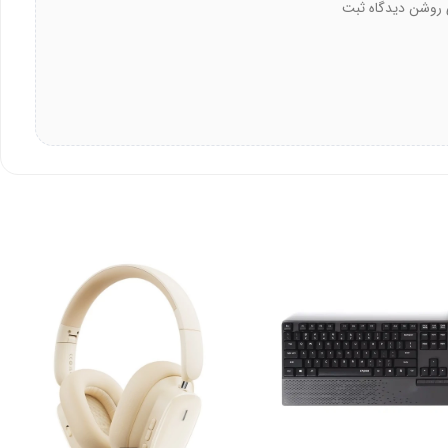
 درباره ماوس بی سیم رپو مدل M300 Silent خاکستری روشن دیدگاه ثبت