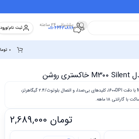
پشتیبانی 24 ساعته
ثبت نام/ورود
011-44430876
0
توما
 روشن
ماوس بی‌سیم رپو M300 Silent با دقت 1600DPI، کلیدهای بی‌صدا، و اتصال بلوتوث/2.4 گیگاهرتز،
 گارانتی 18 ماهه.
تومان
2,689,000