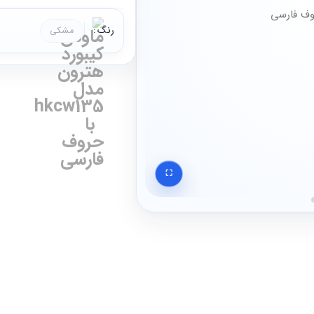
رنگ
مشکی
⛶