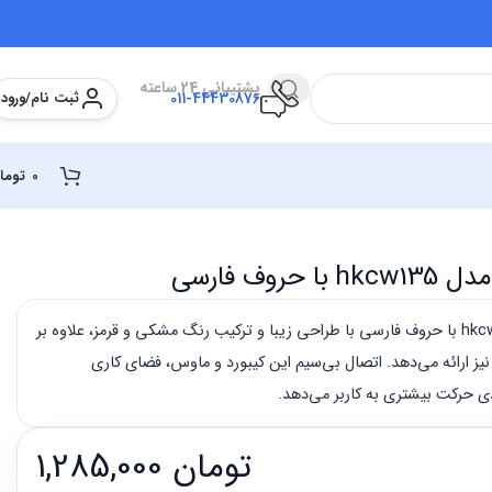
پشتیبانی 24 ساعته
ثبت نام/ورود
011-44430876
0
توما
وف فارسی
ماوس کیبورد هترون مدل hkcw135 با حروف فارسی با طراحی زیبا و ترکیب رنگ مشکی و قرمز، علاوه بر
 نیز ارائه می‌دهد. اتصال بی‌سیم این کیبورد و ماوس، فضای کاری
ادی حرکت بیشتری به کاربر می‌دهد.
تومان
1,285,000