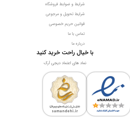
شرایط و ضوابط فروشگاه
نوع اتصال
سازگاری
گوشی‌های هوشمند
شرایط تحویل و مرجوعی
قوانین حریم خصوصی
USB + جک 3.5 میلی‌متر
کد محصول
B10551500111-00
تماس با ما
درباره ما
نورپردازی
RGB LED
بارکد
6932172630188
با خیال راحت خرید کنید
ولتاژ کاری
5 ولت DC
نماد های اعتماد دیجی آرک
وزن
سبک و قابل حمل
جریان کاری
کاربرد
حداکثر 180 میلی‌آمپر
نگه‌داری گوشی، تماشای محتوا،
ویدیوکال، آرایش
نوع طراحی
رنگ
مشکی
دوبل هدبیم ارگونومیک