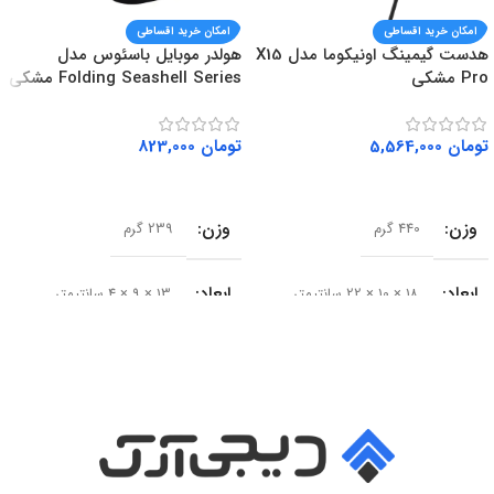
تخفیف‌های ویژه دیجی‌ارک بهره‌مند شوید.
امکان خرید اقساطی
امکان خرید اقساطی
هدست گیمینگ اونیکوما مدل X15
هولدر موبایل باسئوس مدل
Pro مشکی
Folding Seashell Series مشکی
تومان
5,564,000
تومان
823,000
افزودن به سبد خرید
افزودن به سبد خرید
وزن
وزن
440 گرم
239 گرم
ابعاد
ابعاد
18 × 10 × 22 سانتیمتر
13 × 9 × 4 سانتیمتر
سایز درایور
سری محصول
50 میلی‌متر
Seashell Series
امپدانس
15 اهم
نوع
حساسیت
102 دسی‌بل