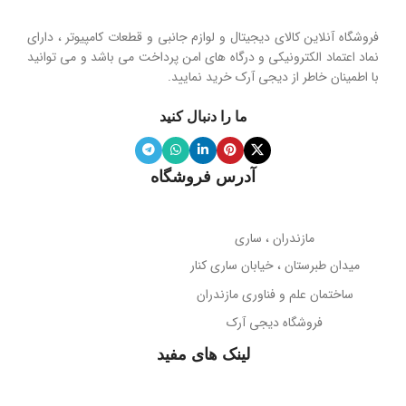
هولدر و پایه نگهدارنده موبایل تاشو
فروشگاه آنلاین کالای دیجیتال و لوازم جانبی و قطعات کامپیوتر ، دارای
محدوده فرکانس
نماد اعتماد الکترونیکی و درگاه های امن پرداخت می باشد و می توانید
با اطمینان خاطر از دیجی آرک خرید نمایید.
جنس پنل
سیلیکون نرم
20 هرتز تا 20 کیلوهرتز
ما را دنبال کنید
ویژگی آینه
دارد
نوع میکروفون
نویز کنسلینگ
آدرس فروشگاه
میله نگهدارنده
حساسیت میکروفون
تلسکوپی قابل تنظیم ارتفاع
مازندران ، ساری
38- دسی‌بل
میدان طبرستان ، خیابان ساری کنار
پوشش بدنه
مات
ساختمان علم و فناوری مازندران
جهت‌گیری میکروفون
فروشگاه دیجی آرک
پوشش میله
براق
همه جهته
لینک های مفید
طول کابل
قابلیت تاشو
2 متر
بله