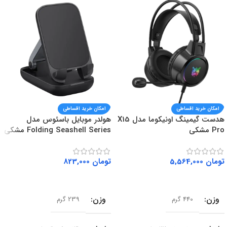
امکان خرید اقساطی
امکان خرید اقساطی
هدست گیمینگ اونیکوما مدل X15
هولدر موبایل باسئوس مدل
Pro مشکی
Folding Seashell Series مشکی
تومان
5,564,000
تومان
823,000
افزودن به سبد خرید
افزودن به سبد خرید
وزن
وزن
440 گرم
239 گرم