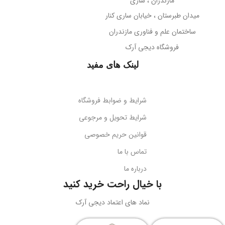
مازندران ، ساری
38- دسی‌بل
میدان طبرستان ، خیابان ساری کنار
پوشش بدنه
مات
ساختمان علم و فناوری مازندران
جهت‌گیری میکروفون
فروشگاه دیجی آرک
پوشش میله
براق
همه جهته
لینک های مفید
طول کابل
قابلیت تاشو
2 متر
بله
شرایط و ضوابط فروشگاه
نوع اتصال
سازگاری
گوشی‌های هوشمند
شرایط تحویل و مرجوعی
قوانین حریم خصوصی
USB + جک 3.5 میلی‌متر
کد محصول
B10551500111-00
تماس با ما
درباره ما
نورپردازی
RGB LED
بارکد
6932172630188
با خیال راحت خرید کنید
ولتاژ کاری
5 ولت DC
نماد های اعتماد دیجی آرک
وزن
سبک و قابل حمل