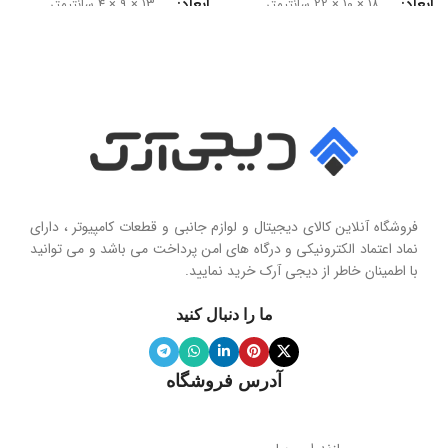
ابعاد
ابعاد
18 × 10 × 22 سانتیمتر
13 × 9 × 4 سانتیمتر
سایز درایور
سری محصول
50 میلی‌متر
Seashell Series
امپدانس
15 اهم
نوع
حساسیت
102 دسی‌بل
هولدر و پایه نگهدارنده موبایل تاشو
فروشگاه آنلاین کالای دیجیتال و لوازم جانبی و قطعات کامپیوتر ، دارای
محدوده فرکانس
نماد اعتماد الکترونیکی و درگاه های امن پرداخت می باشد و می توانید
با اطمینان خاطر از دیجی آرک خرید نمایید.
جنس پنل
سیلیکون نرم
20 هرتز تا 20 کیلوهرتز
ما را دنبال کنید
ویژگی آینه
دارد
نوع میکروفون
نویز کنسلینگ
آدرس فروشگاه
میله نگهدارنده
حساسیت میکروفون
تلسکوپی قابل تنظیم ارتفاع