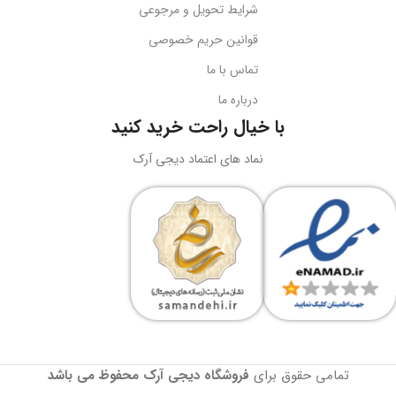
نوع اتصال
سازگاری
گوشی‌های هوشمند
شرایط تحویل و مرجوعی
قوانین حریم خصوصی
USB + جک 3.5 میلی‌متر
کد محصول
B10551500111-00
تماس با ما
درباره ما
نورپردازی
RGB LED
بارکد
6932172630188
با خیال راحت خرید کنید
ولتاژ کاری
5 ولت DC
نماد های اعتماد دیجی آرک
وزن
سبک و قابل حمل
جریان کاری
کاربرد
حداکثر 180 میلی‌آمپر
نگه‌داری گوشی، تماشای محتوا،
ویدیوکال، آرایش
نوع طراحی
رنگ
مشکی
دوبل هدبیم ارگونومیک
تمامی حقوق برای
فروشگاه دیجی آرک
محفوظ می باشد
گارانتی
18 ماهه آونگ
BRAND
Onikuma