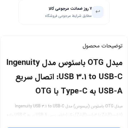
۷ روز ضمانت مرجوعی کالا
↩️
مطابق شرایط مرجوعی فروشگاه
توضیحات محصول
مبدل OTG باسئوس مدل Ingenuity
USB 3.1 to USB-C: اتصال سریع
USB-A به Type-C با OTG
مبدل OTG باسئوس (بیسوس) مدل Ingenuity USB 3.1 to USB-C
(ZJJQ000101 یا ZJJQ000103) یک آداپتور مینی USB-A نر به USB-C ماده
از سری Ingenuity است که برای اتصال لوازم جانبی USB به دستگاه‌های