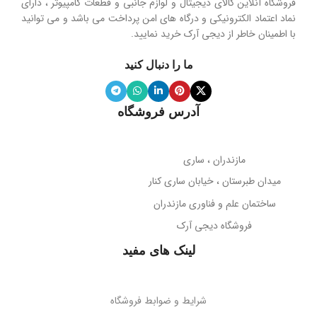
فروشگاه آنلاین کالای دیجیتال و لوازم جانبی و قطعات کامپیوتر ، دارای
محدوده فرکانس
نماد اعتماد الکترونیکی و درگاه های امن پرداخت می باشد و می توانید
با اطمینان خاطر از دیجی آرک خرید نمایید.
جنس پنل
سیلیکون نرم
20 هرتز تا 20 کیلوهرتز
ما را دنبال کنید
ویژگی آینه
دارد
نوع میکروفون
نویز کنسلینگ
آدرس فروشگاه
میله نگهدارنده
حساسیت میکروفون
تلسکوپی قابل تنظیم ارتفاع
مازندران ، ساری
38- دسی‌بل
میدان طبرستان ، خیابان ساری کنار
پوشش بدنه
مات
ساختمان علم و فناوری مازندران
جهت‌گیری میکروفون
فروشگاه دیجی آرک
پوشش میله
براق
همه جهته
لینک های مفید
طول کابل
قابلیت تاشو
2 متر
بله
شرایط و ضوابط فروشگاه