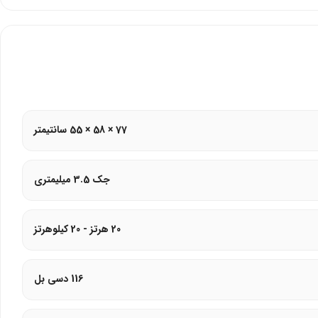
 رپو H100
بدون نیاز به باتری، گزینه‌ای قابل‌اعتماد برای استفاده
77 × 58 × 55 سانتیمتر
جک 3.5 میلیمتری
20 هرتز - 20 کیلوهرتز
116 دسی بل