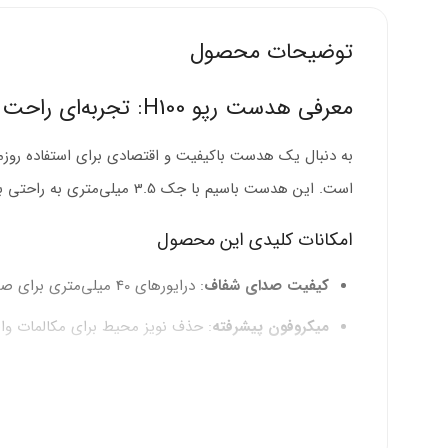
توضیحات محصول
معرفی هدست رپو H100: تجربه‌ای راحت برای مکالمه و موسیقی
به دنبال یک هدست باکیفیت و اقتصادی برای استفاده روز
است. این هدست باسیم با جک 3.5 میلی‌متری به راحتی به موبایل، تبلت، و کامپیوتر متصل می‌شود و تجربه‌ای بی‌دردسر ارائه می‌دهد.
امکانات کلیدی این محصول
کیفیت صدای شفاف
: درایورهای 40 میلی‌متری برای صدایی متعادل با فرکانس 20 هرتز تا 20 کیلوهرتز.
میکروفون پیشرفته
: حذف نویز محیط برای مکالمات وا
راحتی در استفاده طولانی
: وزن 100 گرمی و پدهای نرم روگوشی.
کنترل ساده
: دکمه‌های روی کابل برای تنظیم صدا و م