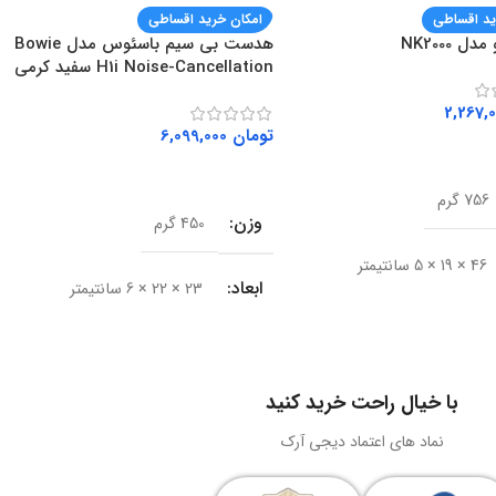
ید اقساطی
امکان خرید اقساطی
ل NK2000
هدست بی سیم باسئوس مدل Bowie
H1i Noise-Cancellation سفید کرمی
تومان
6,099,000
ه سبد خرید
افزودن به سبد خرید
756 گرم
وزن
450 گرم
46 × 19 × 5 سانتیمتر
ابعاد
23 × 22 × 6 سانتیمتر
Rapoo
برند
باسئوس (Baseus)
ال
باسیم
با خیال راحت خرید کنید
مدل
Bowie H1i
نماد های اعتماد دیجی آرک
USB 3.0
نوع اتصال
بی‌سیم و سیمی