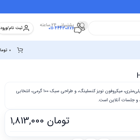
پشتیبانی 24 ساعته
ثبت نام/ورود
011-44430876
0
توما
هدست رپو H100 با درایور 40 میلی‌متری، میکروفون نویز کنسلینگ، و طراحی سبک 100 گرمی، انتخابی
 و جلسات آنلاین است.
تومان
1,813,000