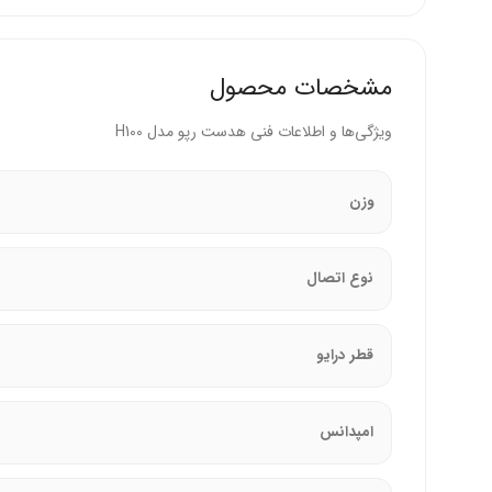
اتصال گسترده
: سازگار با اکثر دستگاه‌های دارای جک 3.5 میلی‌متری.
دلایل انتخاب این هدست
مشخصات محصول
این محصول با امپدانس 32 اهم و حساسیت 116 دسی‌بل، صدایی باکیفیت ارائه می‌دهد که برای کاربری‌های متنوع مناسب است.
ویژگی‌ها و اطلاعات فنی هدست رپو مدل H100
مداوم است. برند رپو با تمرکز بر کیفیت و دوام، محصولی 
وزن
این هدست برای چه کسانی مناسب است؟
کاربرانی که به هدست سبک برای تماس‌های طولانی نیاز
نوع اتصال
افرادی که به دنبال هدفون اقتصادی برای موسیقی و ج
گیمرهای مبتدی که کیفیت صدا و میکروفون را در اولویت
قطر درایو
امپدانس