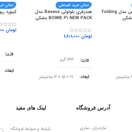
امکان خرید اقساطی
امکان خر
هولدر موبایل باسئوس مدل Folding
هندزفری بلوتوثی Baseus مدل
کیبورد رپو مد
BOWIE P1 NEW PACK مشکی
تومان
2,267,000
تومان
1,801,000
افزودن ب
افزودن به سبد خرید
وزن
وزن
133 گرم
ابعاد
ابعاد
21 × 15 × 3 سانتیمتر
BRAND
نوع اتصال
بی‌سیم (بلوتوث)
نوع اتص
آدرس فروشگاه
لینک های مفید
نسخه بلوتوث
V5.2
رابط
مازندران ، ساری
برد اتصال
شرایط و ضوابط فروشگاه
10 متر