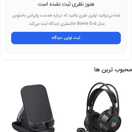
هنوز نظری ثبت نشده است
حالت‌های مختلف اکولایزر امکان شخصی‌سازی صدا را فراهم می‌کنند. شما
شما می‌توانید اولین نفری باشید که درباره هدست وایرلس باسئوس
می‌توانید صدا را متناسب با سلیقه خود تنظیم کنید. برای موسیقی، پادکست
مدل Bowie D05 خاکستری دیدگاه ثبت می‌کند.
و بازی بهینه‌سازی شده است. تنظیمات از طریق اپلیکیشن انجام می‌پذیرد.
هر کاربر تجربه منحصربه‌فرد خواهد داشت. صدا کاملاً اختصاصی می‌شود.
ثبت اولین دیدگاه
طراحی تاشو؛ حمل آسان در هر مکان
گوشی‌های تاشو فضای کمتری اشغال می‌کنند. حمل و نقل آسان و راحت
محبوب ترین ها
می‌گردد. این هدست وایرلس باسئوس مدل Bowie D05 در کیف و
کوله‌پشتی جا می‌شود. مناسب برای سفر و استفاده روزمره است. طراحی
هوشمندانه دوام را افزایش می‌دهد. مکانیزم تاشو محکم و قابل اعتماد است.
اتصال کابلی؛ انعطاف‌پذیری کامل
امکان اتصال با کابل وجود دارد. کابل Type-C به جک ۳.۵ میلی‌متری همراه