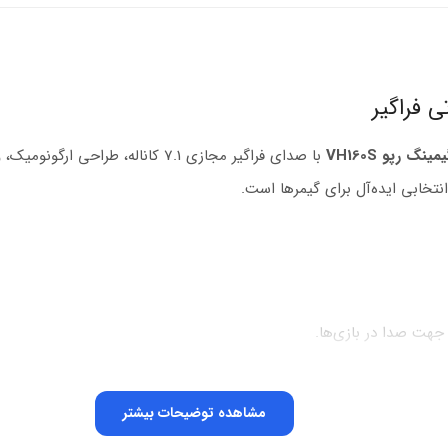
گ رپو VH160S
با صدای فراگیر مجازی 7.1 کاناله، ط
مشاهده توضیحات بیشتر
مینگ و موسیقی.