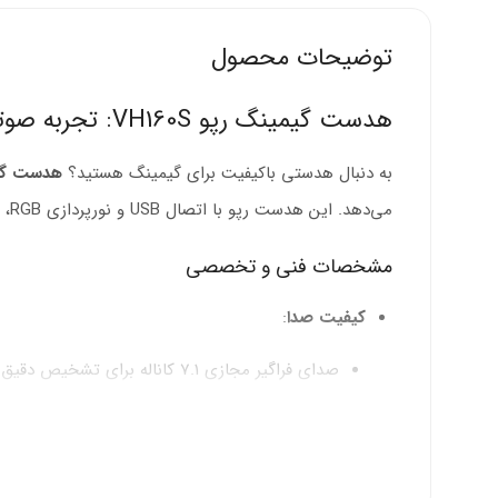
توضیحات محصول
هدست گیمینگ رپو VH160S: تجربه صوتی فراگیر
به دنبال هدستی باکیفیت برای گیمینگ هستید؟
هدست گیمین
می‌دهد. این هدست رپو با اتصال USB و نورپردازی RGB، انتخابی ایده‌آل برای گیمرها است.
مشخصات فنی و تخصصی
کیفیت صدا
:
صدای فراگیر مجازی 7.1 کاناله برای تشخیص دقیق جهت صدا در بازی‌ها.
درایورهای 50 میلی‌متری با فرکانس پاسخگویی 20 هرتز تا 20 کیلوهرتز و حساسیت 100±3 دسی‌بل.
پشتیبانی از کیفیت صدای شفاف و طبیعی برای گی