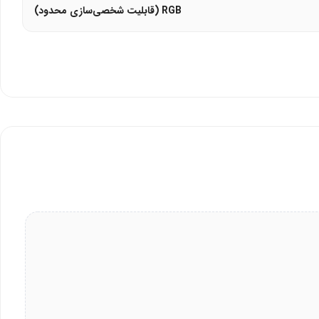
RGB (قابلیت شخصی‌سازی محدود)
هدست گیمینگ رپو VH160S با صدای 7.1 کاناله، میکروفون باکیفیت، و طراحی ارگونومیک، تجربه‌ای غنی از گیمینگ را ارائه می‌دهد. این هدست با گارانتی معتبر (12 ماهه پانا) و نورپردازی RGB، انتخابی