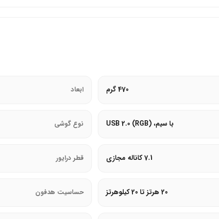
انتقال صدای واضح.
470 گرم
ابعاد
با سیم، USB 2.0 (RGB)
نوع گوشی
یک برای راحتی در استفاده طولانی‌مدت.
7.1 کاناله مجازی
قطر درایور
20 هرتز تا 20 کیلوهرتز
حساسیت هدفون