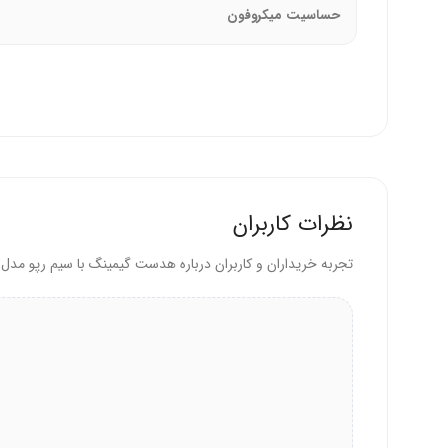
حساسیت میکروفون
سازگار با ویندوز 7، 8، 8.1، 10، و 11 از طریق اتصال USB.
مناسب برای کامپیوتر، لپ‌تاپ، و برخی کنسول‌های بازی
ایمنی و استاندارد
:
استانداردهای CE و RoHS برای ایمنی و سازگاری با محیط‌زیست.
فناوری ایزولاسیون نویز برای کاهش صداهای محی
نظرات کاربران
چرا هدست رپو VH160S را انتخاب کنیم؟
تجربه خریداران و کاربران درباره هدست گیمینگ با سیم رپو مدل VH160S
مقرون‌به‌صرفه برای گیمرهای حرفه‌ای و آماتور است.
این هدست برای چه کسانی مناسب است؟
گیمرهایی که به صدای فراگیر و میکروفون باکیفیت برای ب