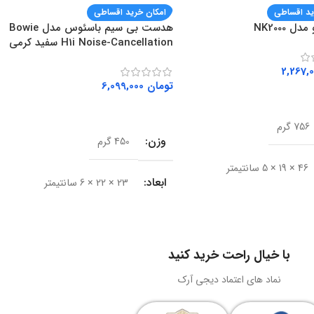
ید اقساطی
امکان خرید اقساطی
ل NK2000
هدست بی سیم باسئوس مدل Bowie
H1i Noise-Cancellation سفید کرمی
تومان
6,099,000
ه سبد خرید
افزودن به سبد خرید
756 گرم
وزن
450 گرم
46 × 19 × 5 سانتیمتر
ابعاد
23 × 22 × 6 سانتیمتر
Rapoo
برند
باسئوس (Baseus)
ال
باسیم
با خیال راحت خرید کنید
مدل
Bowie H1i
نماد های اعتماد دیجی آرک
USB 3.0
نوع اتصال
بی‌سیم و سیمی