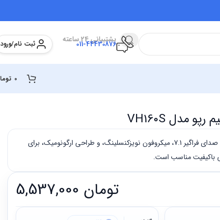
پشتیبانی 24 ساعته
ثبت نام/ورود
011-44430876
0
توما
و مدل VH160S
هدست گیمینگ رپو VH160S با صدای فراگیر 7.1، میکروفون نویزکنسلینگ، و طراحی ارگونومیک، برای
ی باکیفیت مناسب است.
تومان
5,537,000