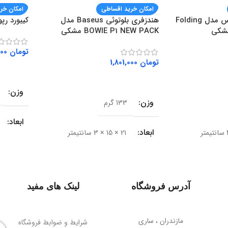
امکان خرید اقساطی
امکان خر
هولدر موبایل باسئوس مدل Folding
هندزفری بلوتوثی Baseus مدل
کیبورد رپو مد
BOWIE P1 NEW PACK مشکی
تومان
2,267,000
تومان
1,801,000
افزودن ب
افزودن به سبد خرید
وزن
وزن
133 گرم
ابعاد
ابعاد
21 × 15 × 3 سانتیمتر
BRAND
نوع اتصال
بی‌سیم (بلوتوث)
نوع اتص
آدرس فروشگاه
لینک های مفید
نسخه بلوتوث
V5.2
رابط
مازندران ، ساری
برد اتصال
شرایط و ضوابط فروشگاه
10 متر