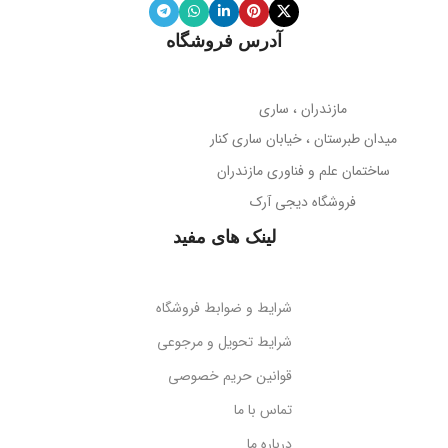
نوع میکروفون
نویز کنسلینگ
آدرس فروشگاه
میله نگهدارنده
حساسیت میکروفون
تلسکوپی قابل تنظیم ارتفاع
مازندران ، ساری
38- دسی‌بل
میدان طبرستان ، خیابان ساری کنار
پوشش بدنه
مات
ساختمان علم و فناوری مازندران
جهت‌گیری میکروفون
فروشگاه دیجی آرک
پوشش میله
براق
همه جهته
لینک های مفید
طول کابل
قابلیت تاشو
2 متر
بله
شرایط و ضوابط فروشگاه
نوع اتصال
سازگاری
گوشی‌های هوشمند
شرایط تحویل و مرجوعی
قوانین حریم خصوصی
USB + جک 3.5 میلی‌متر
کد محصول
B10551500111-00
تماس با ما
درباره ما
نورپردازی
RGB LED