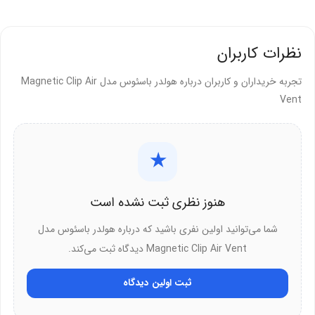
است و نصب آسان با یک دست را ممکن می‌سازد.
مزایای سازگاری:
نظرات کاربران
سازگار با iPhone X/8/7 Plus، Samsung S9/S8، GPS و
تجربه خریداران و کاربران درباره هولدر باسئوس مدل Magnetic Clip Air
گوشی‌های 4-6 اینچی
Vent
نصب آسان روی دریچه هوا عمودی یا افقی
میدان مغناطیسی ثابت بدون تأثیر روی سیگنال
★
چرا هولدر باسئوس Magnetic Clip Air
هنوز نظری ثبت نشده است
Vent را انتخاب کنیم؟
شما می‌توانید اولین نفری باشید که درباره هولدر باسئوس مدل
این هولدر با مغناطیس قوی، کلیپ کابل و چرخش 360 درجه، انتخابی برتر
Magnetic Clip Air Vent دیدگاه ثبت می‌کند.
برای رانندگان است.
ثبت اولین دیدگاه
دلایل انتخاب: