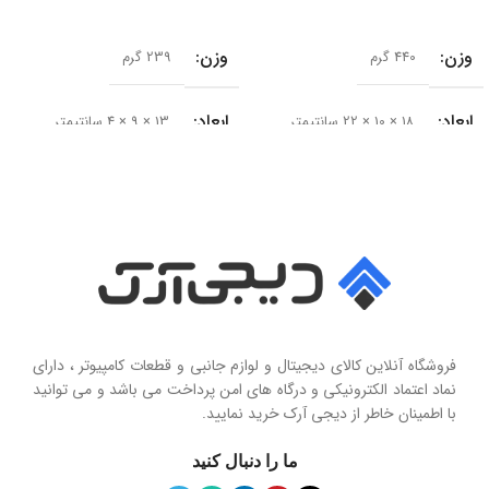
افزودن به سبد خرید
افزودن به سبد خرید
وزن
وزن
440 گرم
239 گرم
ابعاد
ابعاد
18 × 10 × 22 سانتیمتر
13 × 9 × 4 سانتیمتر
سایز درایور
سری محصول
50 میلی‌متر
Seashell Series
امپدانس
15 اهم
نوع
حساسیت
102 دسی‌بل
هولدر و پایه نگهدارنده موبایل تاشو
فروشگاه آنلاین کالای دیجیتال و لوازم جانبی و قطعات کامپیوتر ، دارای
محدوده فرکانس
نماد اعتماد الکترونیکی و درگاه های امن پرداخت می باشد و می توانید
با اطمینان خاطر از دیجی آرک خرید نمایید.
جنس پنل
سیلیکون نرم
20 هرتز تا 20 کیلوهرتز
ما را دنبال کنید
ویژگی آینه
دارد