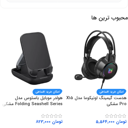
ارزش خرید بالا با کیفیت ساخت بالای باسئوس
محبوب ترین ها
گارانتی معتبر بیسوس برای اطمینان خاطر
ایده‌آل برای ناوبری، تماس و نگه‌داری گوشی بدون افتادن
امکان خرید اقساطی
امکان خرید اقساطی
هدست گیمینگ اونیکوما مدل X15
هولدر موبایل باسئوس مدل
Pro مشکی
Folding Seashell Series مشکی
تومان
5,564,000
تومان
823,000