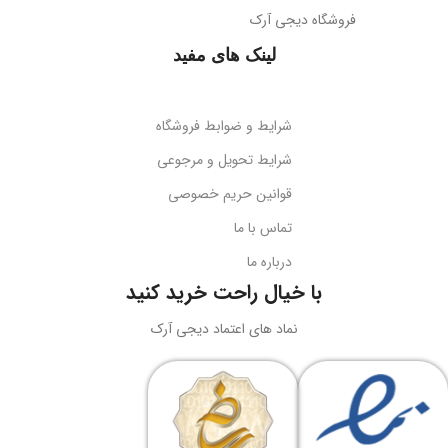
فروشگاه دیجی آرک
پوشش میله
براق
همه جهته
لینک های مفید
طول کابل
قابلیت تاشو
2 متر
بله
شرایط و ضوابط فروشگاه
نوع اتصال
سازگاری
گوشی‌های هوشمند
شرایط تحویل و مرجوعی
قوانین حریم خصوصی
USB + جک 3.5 میلی‌متر
کد محصول
B10551500111-00
تماس با ما
درباره ما
نورپردازی
RGB LED
بارکد
6932172630188
با خیال راحت خرید کنید
ولتاژ کاری
5 ولت DC
نماد های اعتماد دیجی آرک
وزن
سبک و قابل حمل
جریان کاری
کاربرد
حداکثر 180 میلی‌آمپر
نگه‌داری گوشی، تماشای محتوا،