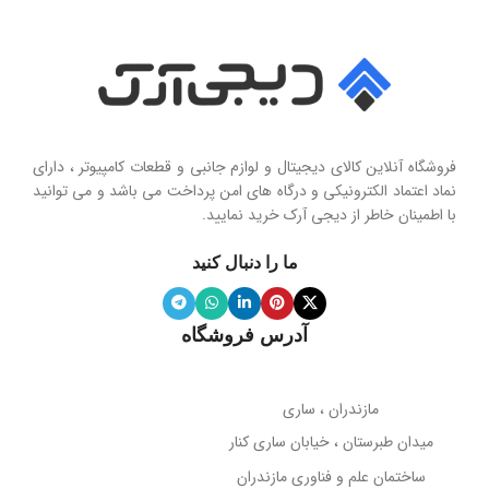
Seashell Series
امپدانس
15 اهم
نوع
حساسیت
102 دسی‌بل
هولدر و پایه نگهدارنده موبایل تاشو
فروشگاه آنلاین کالای دیجیتال و لوازم جانبی و قطعات کامپیوتر ، دارای
محدوده فرکانس
نماد اعتماد الکترونیکی و درگاه های امن پرداخت می باشد و می توانید
با اطمینان خاطر از دیجی آرک خرید نمایید.
جنس پنل
سیلیکون نرم
20 هرتز تا 20 کیلوهرتز
ما را دنبال کنید
ویژگی آینه
دارد
نوع میکروفون
نویز کنسلینگ
آدرس فروشگاه
میله نگهدارنده
حساسیت میکروفون
تلسکوپی قابل تنظیم ارتفاع
مازندران ، ساری
38- دسی‌بل
میدان طبرستان ، خیابان ساری کنار
پوشش بدنه
مات
ساختمان علم و فناوری مازندران
جهت‌گیری میکروفون