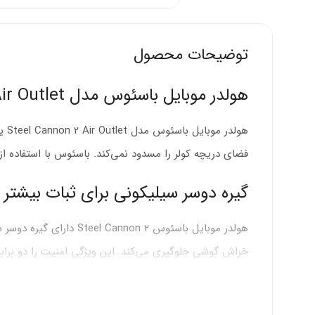
توضیحات محصول
هولدر موبایل باسئوس مدل Steel Cannon 2 Air Outlet
هول
فضای دریچه کولر را مسدود نمی‌کند. باسئوس با استفاده از 
گیره دوسر سیلیکونی برای ثبات بیشتر
هولدر موبایل باسئوس 2
خراش گوشی جلوگیری می‌کند. این ویژگی امنیت را دو برابر
اصطکاک دوبرابر:
گیره دوسر سیلیکونی نیروی چسبندگی 
ثبات عالی:
در هنگام حرکت خودرو، گوشی شما جابجا نمی