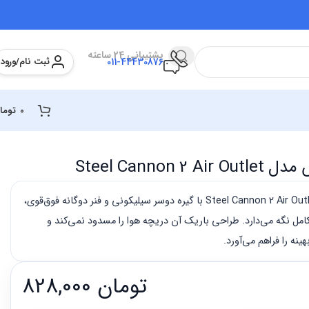
پشتیبانی 24 ساعته
ثبت نام/ورود
011-44430876
0
توما
Steel Cannon
هولدر موبایل باسئوس مدل Steel Cannon 2 Air Outlet با گیره دوسر سیلیکونی و فنر دوگانه فوق‌قوی،
امل نگه می‌دارد. طراحی باریک آن دریچه هوا را مسدود نمی‌کند و
تومان
828,000