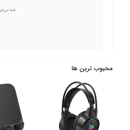
عدم تغییر شکل:
حتی پس از استفاده طولانی‌مدت، فنرها
عمر طولانی:
سرمایه‌گذاری شما برای سال‌ها ارزشمند باق
اطمینان در هر شرایطی:
در جاده‌های ناهموار و شرای
کیفیت مواد:
استفاده از فولاد با کیفیت بالا دوام محصو
قابلیت چرخش ۳۶۰ درجه صفحه نمایش
محبوب ترین ها
دسترس است. باسئوس انعطاف‌پذیری را به شما می‌دهد.
تنظیم آزادانه:
زاویه دید خود را بر اساس وضعیت رانندگ
مناسب برای مسیریابی:
در حالت افقی نقشه‌های دیجیتا
تماشای ویدئو:
در صورت توقف، از محتوای تصویری لذت
دسترسی راحت:
دکمه‌های گوشی در هر موقعیتی قابل