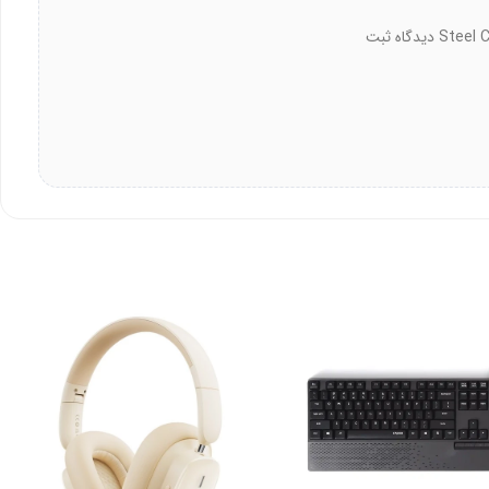
شما می‌توانید اولین نفری باشید که درباره هولدر موبایل باسئوس مدل Steel Cannon 2 Air Outlet دیدگاه ثبت
هم می‌آورد. این هولدر موبایل با نیازهای مختلف سازگار است. حالت افقی یا عمودی هر دو در